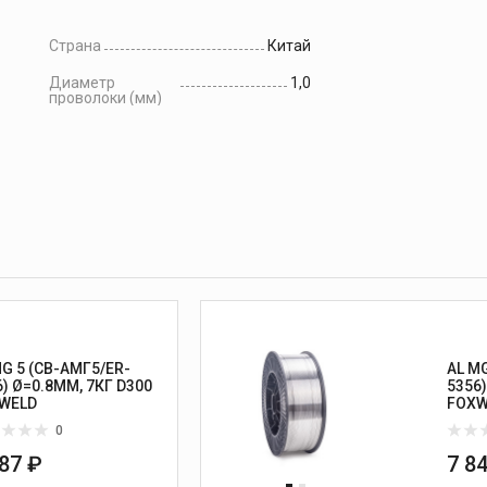
Страна
Китай
Диаметр
1,0
проволоки (мм)
MG 5 (СВ-АМГ5/ER-
AL M
6) Ø=0.8ММ, 7КГ D300
5356)
WELD
FOXW
0
087 ₽
7 8