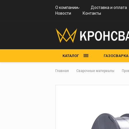
Вентили пропан
Баллоны
криогенной техник
Резаки пропано
Горелки кровел
углекислотные
Рукава для жидк
Редукторы
О компании
Доставка и оплата
Вентили
Смесители газов
Трехтрубные
топлива
кислородные
Горелки пропан
Новости
Контакты
углекислотные
универсальные 
Присоединительн
Рукава кислоро
Редукторы
Горелки стеклод
ЗиП к вентилю В
арматура
пропановые
Горелки термиче
Газорезательные
Редукторы сетев
правки
машины
рамповые
Горелки
Посты газоразбор
Редукторы
туристические
углекислотные
Запчасти к
Горелки ювелир
КАТАЛОГ
ГАЗОСВАРКА
газосварочному
оборудованию
ПРИСПОСОБЛ
Запчасти к горе
Главная
Сварочные материалы
Про
Запчасти к
ПУСКОЗАРЯД
редукторам
Приспособлени
аксессуары
Запчасти к реза
Кабель сварочный
Кабельные соедин
Клеммы заземлен
Электрододержат