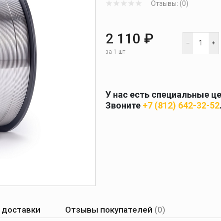
Отзывы: (0)
 и
масок
дов
Спецодежда
2 110 ₽
торы
за 1 шт
У нас есть специальные ц
Круги абразивные
Звоните
+7 (812) 642-32-52
Диски отрезные
Круги лепестковые и
шлифовальные
 доставки
Отзывы покупателей
(0)