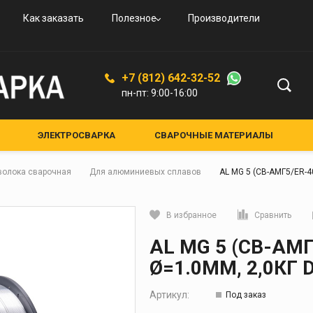
овые
и
вые
ьные
ого
Как заказать
Полезное
Производители
овые
резаки
ая
дные
увные
К-94
ской
+7 (812) 642-32-52
ые,
пн-пт: 9:00-16:00
ные
ные
ЭЛЕКТРОСВАРКА
СВАРОЧНЫЕ МАТЕРИАЛЫ
ЕНИЯ И АКСЕССУАРЫ
СРЕДСТВА ЗАЩИТЫ
лкам
волока сварочная
Для алюминиевых сплавов
AL MG 5 (СВ-АМГ5/ER-4
НЫЕ УСТРОЙСТВА
КРУГИ АБРАЗИВНЫЕ
я и
Средства защиты
В избранное
Сравнить
кам
Маски для сварки
Кликните, чтобы скопировать прямую ссылку
AL MG 5 (СВ-АМГ
Очки для газосварки
ители
Ø=1.0ММ, 2,0КГ 
Краги и перчатки
ия
Полотно противопожарное
Артикул:
Под заказ
ели
Стекла для сварочных