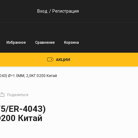
Вход
Регистрация
Избранное
Сравнение
Корзина
АКЦИИ
043) Ø=1.0ММ, 2,0КГ D200 Китай
Пускозарядные
устройства
Поделиться
Инверторного типа
5/ER-4043)
Трансформаторного
D200 Китай
типа