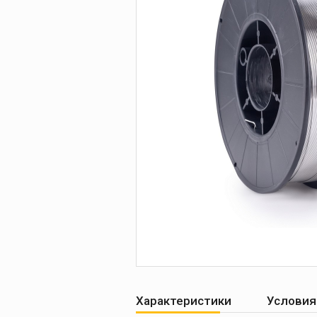
Печи для просушки
прокалки электро
Сварочные
приспособления
Магнитные фикса
Тележки
Компрессоры
Характеристики
Условия