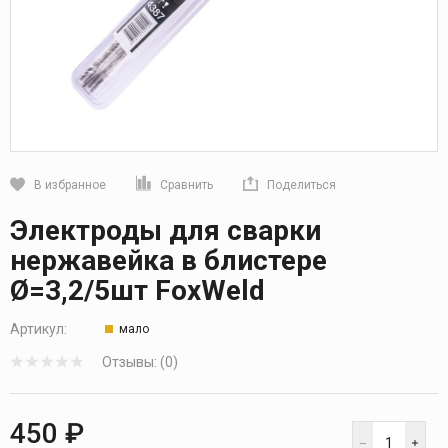
В избранное
Сравнить
Поделиться
Кликните, чтобы скопировать прямую ссылку
Электроды для сварки
нержавейка в блистере
Ø=3,2/5шт FoxWeld
Артикул:
мало
Отзывы: (0)
450 ₽