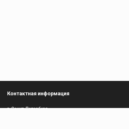
Контактная информация
г. Санкт-Петербург,
пр-кт Обуховской Обороны, 119 А
Телефон