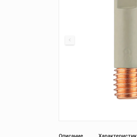
Печи для просушки
прокалки электро
Сварочные
приспособления
Магнитные фикса
Тележки
Компрессоры
Описание
Характеристик