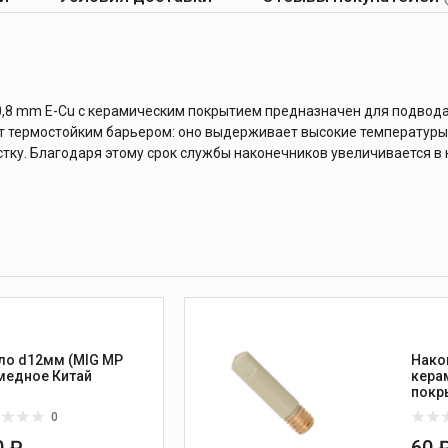
8 mm E-Cu с керамическим покрытием предназначен для подвода
т термостойким барьером: оно выдерживает высокие температуры,
стку. Благодаря этому срок службы наконечников увеличивается в 
ло d12мм (MIG MP
Нако
15) медное Китай
кера
покр
Ø=1,
0
0 ₽
60 