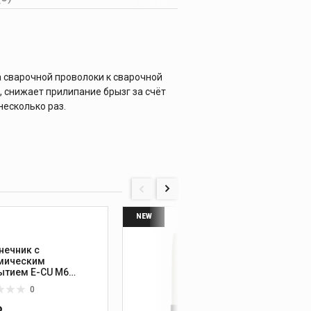
 сварочной проволоки к сварочной
 снижает прилипание брызг за счёт
несколько раз.
NEW
нечник с
Сопло
мическим
покры
ытием E-CU М6
0мм, L=25 мм
0
₽
380 