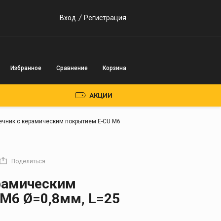
Вход
Регистрация
Избранное
Сравнение
Корзина
АКЦИИ
ечник с керамическим покрытием E-CU М6
Пускозарядные
устройства
Поделиться
Инверторного типа
рамическим
Трансформаторного
типа
М6 Ø=0,8мм, L=25