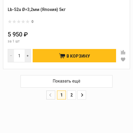
Lb-52u Ø=3,2мм (Япония) 5кг
0
5 950 ₽
за
1 шт
В КОРЗИНУ
Показать ещё
1
2