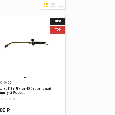
NEW
TOP
00.00.00
елка Г3У Джет 480 (сетчатый
мундштук) Россия
0
500 ₽