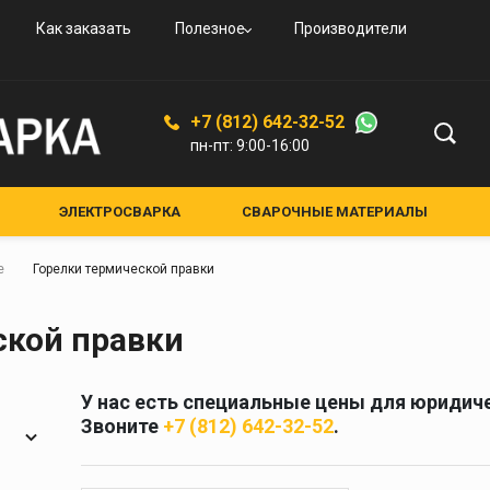
овые
и
вые
ьные
ого
Как заказать
Полезное
Производители
овые
резаки
ая
дные
увные
К-94
ской
+7 (812) 642-32-52
ые,
пн-пт: 9:00-16:00
ные
ные
ЭЛЕКТРОСВАРКА
СВАРОЧНЫЕ МАТЕРИАЛЫ
ЕНИЯ И АКСЕССУАРЫ
СРЕДСТВА ЗАЩИТЫ
лкам
е
Горелки термической правки
НЫЕ УСТРОЙСТВА
КРУГИ АБРАЗИВНЫЕ
я и
Средства защиты
ской правки
кам
Маски для сварки
Очки для газосварки
У нас есть специальные цены для юридиче
ители
Краги и перчатки
Звоните
+7 (812) 642-32-52
.
ия
Полотно противопожарное
ели
Стекла для сварочных