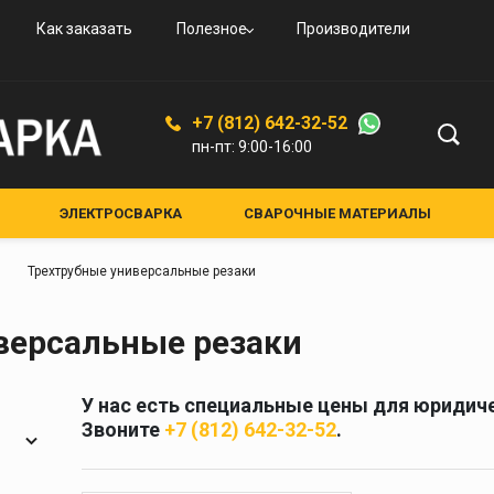
овые
и
вые
ьные
ого
Как заказать
Полезное
Производители
овые
резаки
ая
дные
увные
К-94
ской
+7 (812) 642-32-52
ые,
пн-пт: 9:00-16:00
ные
ные
ЭЛЕКТРОСВАРКА
СВАРОЧНЫЕ МАТЕРИАЛЫ
ЕНИЯ И АКСЕССУАРЫ
СРЕДСТВА ЗАЩИТЫ
лкам
Трехтрубные универсальные резаки
НЫЕ УСТРОЙСТВА
КРУГИ АБРАЗИВНЫЕ
я и
Средства защиты
версальные резаки
кам
Маски для сварки
Очки для газосварки
У нас есть специальные цены для юридиче
ители
Краги и перчатки
Звоните
+7 (812) 642-32-52
.
ия
Полотно противопожарное
ели
Стекла для сварочных