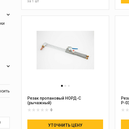
за
1 шт
В КОРЗИНУ
ики
Резак пропановый НОРД-С
Рез
(рычажный)
Р-03
0
УТОЧНИТЬ ЦЕНУ