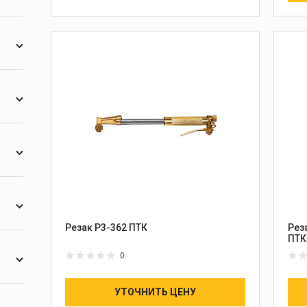
1
В КОРЗИНУ
1
1
3
1
1
3
Резак Р3-362 ПТК
Рез
1
ПТК
1
0
1
3
УТОЧНИТЬ ЦЕНУ
1