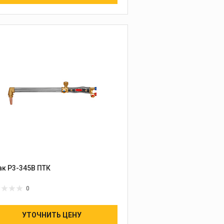
ак Р3-345В ПТК
0
УТОЧНИТЬ ЦЕНУ