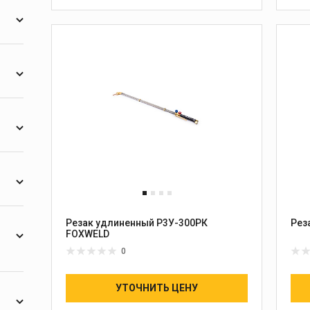
4
1
1
4
1
5
3
2
2
Резак удлиненный Р3У-300РК
Рез
3
FOXWELD
0
1
УТОЧНИТЬ ЦЕНУ
4