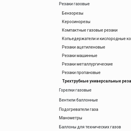
Печи для просушки
Редукторы аммиачные
Резаки газовые
прокалки электро
Редукторы аргоновые
Бензорезы
Сварочные
приспособления
Редукторы ацетиленовые
Керосинорезы
Магнитные фикса
Редукторы водородные
Компактные газовые резаки
Тележки
Редукторы воздушные
Копьедержатели и кислородные к
Редукторы гелиевые
Резаки ацетиленовые
Редукторы двухступенчатые
Резаки машинные
Компрессоры
Редукторы для сатурации пива
Резаки металлургические
Редукторы кислородные
Резаки пропановые
Редукторы пропановые
Трехтрубные универсальные рез
Редукторы сетевые, рамповые
Горелки газовые
Редукторы углекислотные
Горелка кольцевая для тел враще
Вентили баллонные
Горелки ацетиленовые
Подогреватели газа
Вентили аммиачные
Горелки газовоздушные
Манометры
Вентили ацетиленовые
Горелки газокомпрессорные
Вентили водородные
Баллоны для технических газов