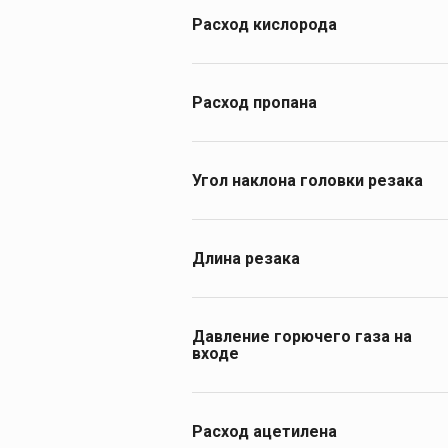
2,5–10
Расход кислорода
0,9–22
4,1–33,2
Расход пропана
4–33,2
0,3–1,0
0,41–0,86
Угол наклона головки резака
110°
90°
Длина резака
520
900
Давление горючего газа на
входе
0,015–0,5
0,30–0,50
Расход ацетилена