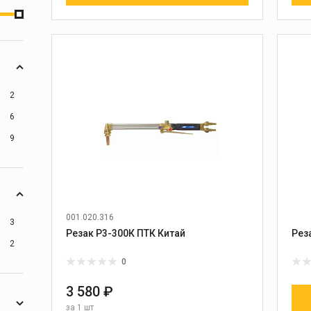
2
6
9
001.020.316
3
Резак Р3-300К ПТК Китай
Рез
2
0
3 580 ₽
за
1 шт