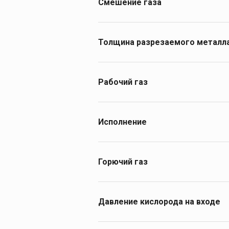
Смешение газа
внутрисопловое
Толщина разрезаемого металл
250
300
Рабочий газ
400
пропан
до 300
пропан, ацетилен
Исполнение
Вентильное
Рычажное/Клапанное
Горючий газ
трехтрубные
Пропан-Бутан, Ацетилен
Давление кислорода на входе
2,0–6,5