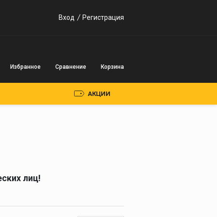
Вход
Регистрация
Избранное
Сравнение
Корзина
АКЦИИ
Пускозарядные
устройства
Инверторного типа
ских лиц!
Трансформаторного
типа