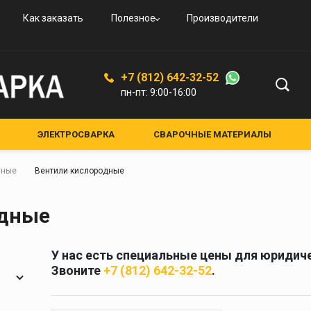
овые
и
вые
ьные
ого
Как заказать
Полезное
Производители
овые
резаки
ая
дные
увные
К-94
ской
+7 (812) 642-32-52
ые,
пн-пт: 9:00-16:00
ные
ные
ЭЛЕКТРОСВАРКА
СВАРОЧНЫЕ МАТЕРИАЛЫ
ЕНИЯ И АКСЕССУАРЫ
СРЕДСТВА ЗАЩИТЫ
лкам
нные
Вентили кислородные
НЫЕ УСТРОЙСТВА
КРУГИ АБРАЗИВНЫЕ
я и
Средства защиты
одные
кам
Маски для сварки
Очки для газосварки
У нас есть специальные цены для юридиче
ители
Краги и перчатки
Звоните
+7 (812) 642-32-52
.
ия
Полотно противопожарное
ели
Стекла для сварочных