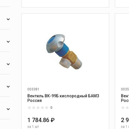
2
В КОРЗИНУ
9
1
2
2
4
2
1
8
3
2
6
003381
0035
Вентиль ВК-99Б кислородный БАМЗ
Вен
6
Россия
Рос
0
1 784.86 ₽
2 
12
за
1 шт
за
1 