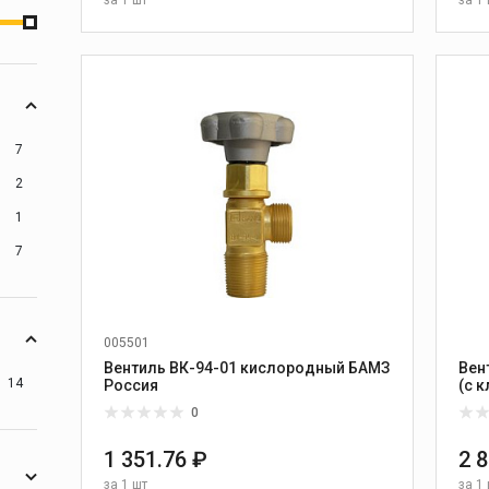
В КОРЗИНУ
7
2
1
7
005501
Вентиль ВК-94-01 кислородный БАМЗ
Вен
14
Россия
(с 
БА
0
1 351.76 ₽
2 
за
1 шт
за
1 