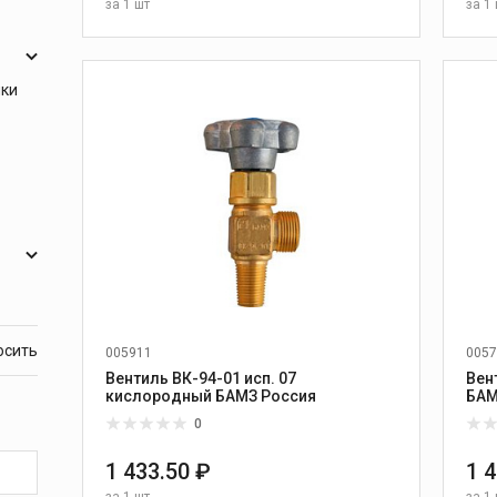
за
1 шт
за
1 
В КОРЗИНУ
ики
005911
0057
Вентиль ВК-94-01 исп. 07
Вен
кислородный БАМЗ Россия
0
1 433.50 ₽
1 
за
1 шт
за
1 