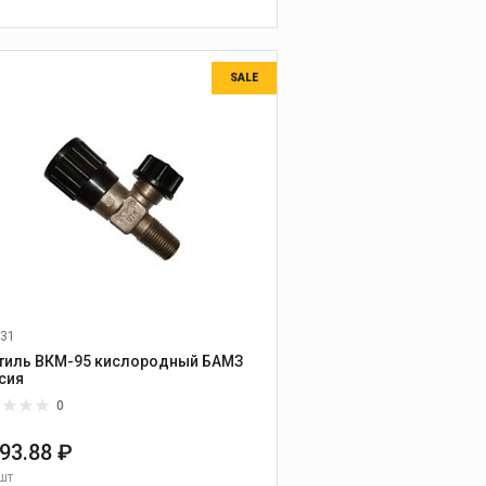
В КОРЗИНУ
SALE
31
тиль ВКМ-95 кислородный БАМЗ
сия
0
993.88 ₽
шт