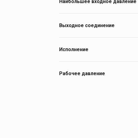
Наибольшее входное давление
20
Выходное соединение
G3/4"- B
СП 21,8-14 ниток на 1"
Исполнение
запорное устройство
Рабочее давление
200