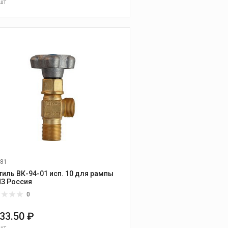
шт
В КОРЗИНУ
81
тиль ВК-94-01 исп. 10 для рампы
БАМЗ Россия
0
433.50 ₽
шт