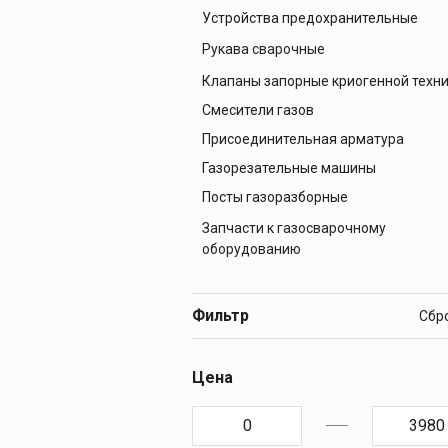
Устройства предохранительные
Баллоны аргоновые
Баллоны кислородные
Рукава сварочные
Баллоны пропановые
Клапаны запорные криогенной техн
Рукава газовые
Баллоны углекислотные
Смесители газов
Рукава для жидкого топлива
Присоединительная арматура
Рукава кислородные
Газорезательные машины
Посты газоразборные
Запчасти к газосварочному
оборудованию
Запчасти к горелкам
Запчасти к редукторам
Фильтр
Запчасти к резакам
Цена