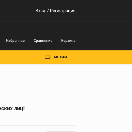
Вход
Регистрация
Избранное
Сравнение
Корзина
АКЦИИ
Пускозарядные
устройства
Инверторного типа
ских лиц!
Трансформаторного
типа