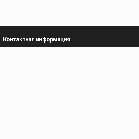
Контактная информация
г. Санкт-Петербург,
пр-кт Обуховской Обороны, 119 А
Телефон
+7 (812) 642-32-52
пн-пт: 9:00-16:00
Электронная почта
contact@kronsvarka.ru
Каталог