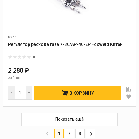
8346
Регулятор расхода газа У-30/АР-40-2P FoxWeld Китай
0
2 280 ₽
за
1 шт
В КОРЗИНУ
Показать ещё
1
2
3