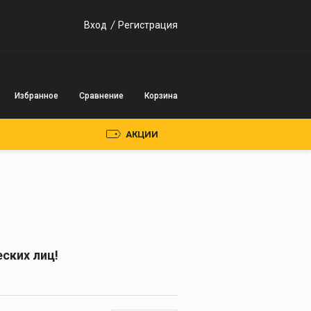
Вход
Регистрация
Избранное
Сравнение
Корзина
АКЦИИ
Пускозарядные
устройства
Инверторного типа
ских лиц!
Трансформаторного
типа