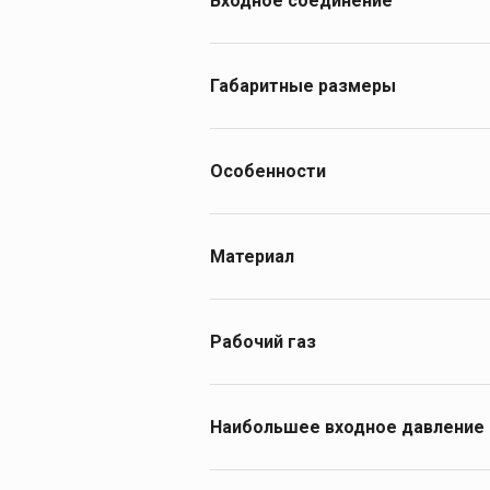
Входное соединение
W19,2"
W27.8
Габаритные размеры
60×62×120
66х62х120
Особенности
Мембранный
Материал
латунь
Рабочий газ
водород
Наибольшее входное давление
20