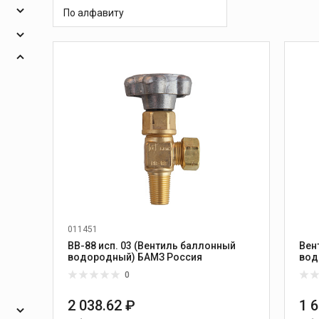
 и
масок
По алфавиту
дов
Спецодежда
ния
торы
опья
Круги абразивные
Диски отрезные
Круги лепестковые и
и
шлифовальные
011451
ВВ-88 исп. 03 (Вентиль баллонный
Вен
водородный) БАМЗ Россия
вод
Рос
0
2 038.62 ₽
1 