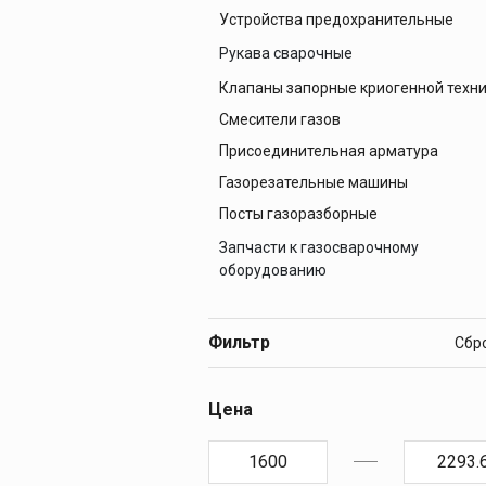
Устройства предохранительные
Баллоны аргоновые
Баллоны кислородные
Рукава сварочные
Баллоны пропановые
Клапаны запорные криогенной техн
Рукава газовые
Баллоны углекислотные
Смесители газов
Рукава для жидкого топлива
Присоединительная арматура
Рукава кислородные
Газорезательные машины
Посты газоразборные
Запчасти к газосварочному
оборудованию
Запчасти к горелкам
Запчасти к редукторам
Фильтр
Запчасти к резакам
Цена