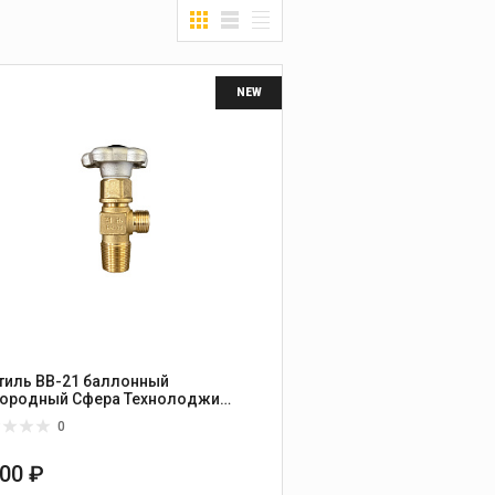
NEW
тиль ВВ-21 баллонный
ородный Сфера Технолоджи
сия
0
600 ₽