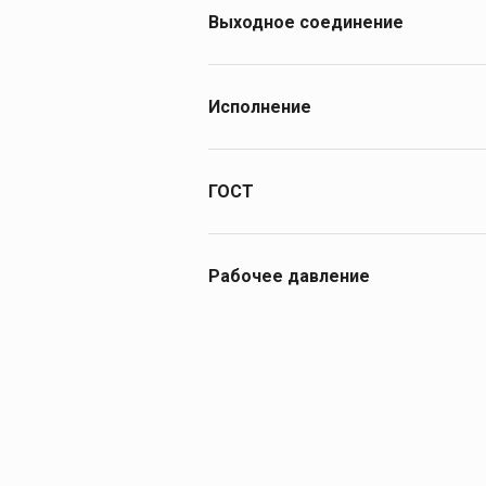
Выходное соединение
СП 21,8-14 ниток на 1" левая
Исполнение
запорное устройство
ГОСТ
12.2.008
Рабочее давление
200