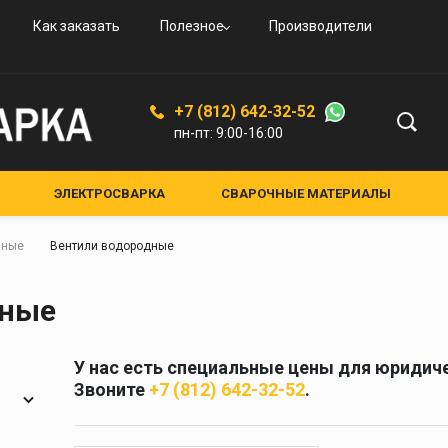
овые
и
вые
ьные
ого
Как заказать
Полезное
Производители
овые
резаки
ая
дные
увные
К-94
ской
+7 (812) 642-32-52
ые,
пн-пт: 9:00-16:00
ные
ные
ЭЛЕКТРОСВАРКА
СВАРОЧНЫЕ МАТЕРИАЛЫ
ЕНИЯ И АКСЕССУАРЫ
СРЕДСТВА ЗАЩИТЫ
лкам
нные
Вентили водородные
НЫЕ УСТРОЙСТВА
КРУГИ АБРАЗИВНЫЕ
я и
Средства защиты
дные
кам
Маски для сварки
Очки для газосварки
У нас есть специальные цены для юридиче
ители
Краги и перчатки
Звоните
+7 (812) 642-32-52
.
ия
Полотно противопожарное
ели
Стекла для сварочных