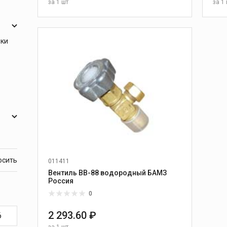
за
1 шт
за
1 
В КОРЗИНУ
ики
011411
Вентиль ВВ-88 водородный БАМЗ
Россия
0
2 293.60 ₽
за
1 шт