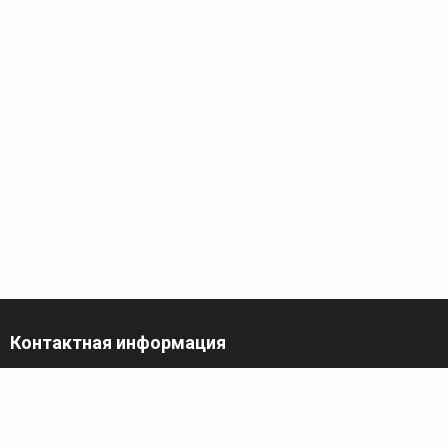
Контактная информация
г. Санкт-Петербург,
пр-кт Обуховской Обороны, 119 А