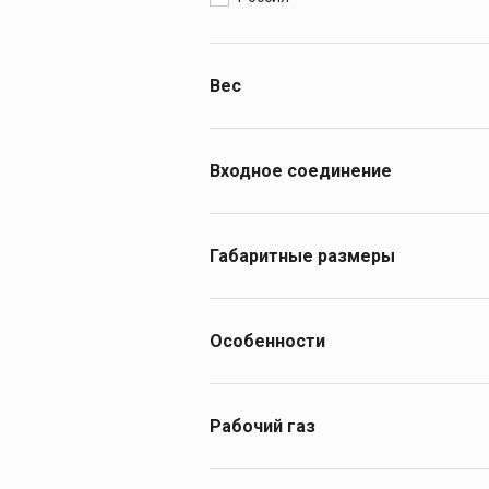
Вес
1.4
1.5
Входное соединение
W21.8-14 ниток на 1" LH
Габаритные размеры
150х100х145
170х150х155
Особенности
Одноступенчатый
Рабочий газ
аргон, углекислый газ