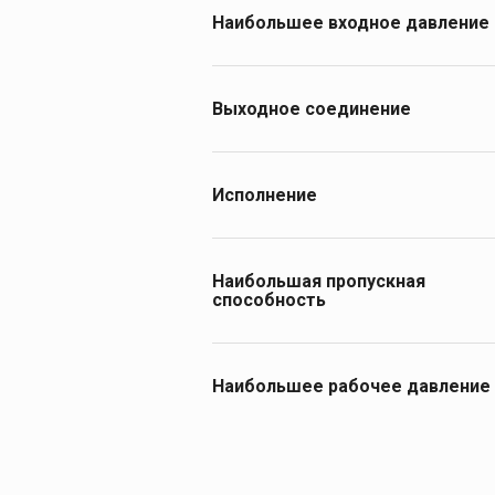
пропан
Наибольшее входное давление
2,5
Выходное соединение
М16х1,5 LH с ниппелем 6/9
Исполнение
Баллонные
Наибольшая пропускная
способность
1.8
5
Наибольшее рабочее давление
0.3