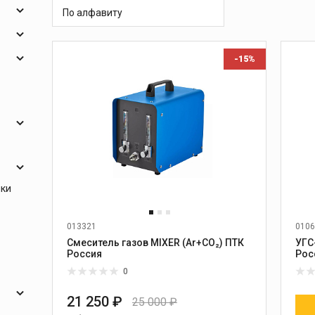
 и
масок
По алфавиту
дов
Спецодежда
ния
-15%
торы
опья
Круги абразивные
Диски отрезные
Круги лепестковые и
ики
и
шлифовальные
013321
0106
Смеситель газов MIXER (Ar+CO₂) ПТК
УГС
Россия
Рос
0
21 250 ₽
25 000 ₽