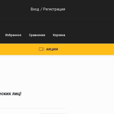
Вход
Регистрация
Избранное
Сравнение
Корзина
АКЦИИ
Пускозарядные
устройства
Инверторного типа
ских лиц!
Трансформаторного
типа