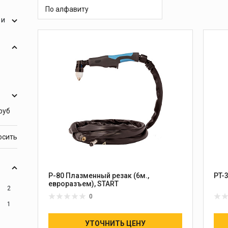
 и
масок
По алфавиту
дов
Спецодежда
 и
торы
Круги абразивные
руб
Диски отрезные
Круги лепестковые и
шлифовальные
P-80 Плазменный резак (6м.,
PT-3
евроразъем), START
2
0
1
УТОЧНИТЬ ЦЕНУ