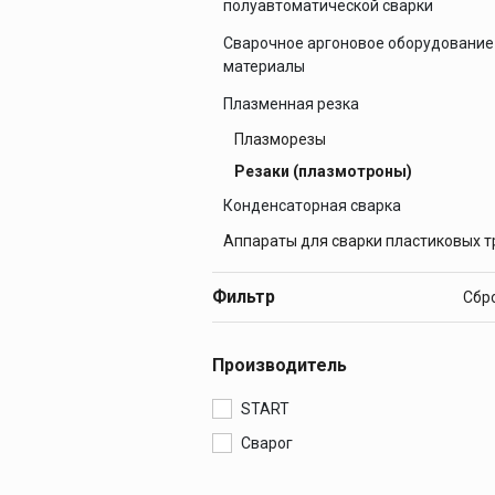
полуавтоматической сварки
Печи для просушки
прокалки электро
Комплектующие MIG/MAG
Сварочное аргоновое оборудование
Сварочные
материалы
Полуавтоматические сварочные
приспособления
аппараты
TIG горелки для инвертора
Плазменная резка
Магнитные фикса
Сварочные горелки MIG/MAG
Аргонодуговые аппараты
Плазморезы
Тележки
Комплектующие TIG
Резаки (плазмотроны)
Конденсаторная сварка
Компрессоры
Аппараты для сварки пластиковых т
Аппараты конденсаторной сварки
Фильтр
Производитель
START
Сварог