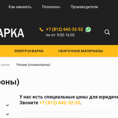
овые
и
вые
ьные
ого
Как заказать
Полезное
Производители
овые
резаки
ая
дные
увные
К-94
ской
+7 (812) 642-32-52
ые,
пн-пт: 9:00-16:00
ные
ные
ЭЛЕКТРОСВАРКА
СВАРОЧНЫЕ МАТЕРИАЛЫ
ЕНИЯ И АКСЕССУАРЫ
СРЕДСТВА ЗАЩИТЫ
лкам
 резка
Резаки (плазмотроны)
НЫЕ УСТРОЙСТВА
КРУГИ АБРАЗИВНЫЕ
я и
Средства защиты
роны)
кам
Маски для сварки
Очки для газосварки
У нас есть специальные цены для юридиче
ители
Краги и перчатки
Звоните
+7 (812) 642-32-52
.
ия
Полотно противопожарное
ели
Стекла для сварочных