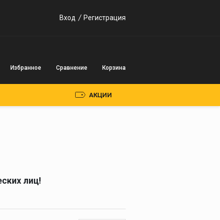
Вход
Регистрация
Избранное
Сравнение
Корзина
АКЦИИ
Пускозарядные
устройства
Инверторного типа
ских лиц!
Трансформаторного
типа