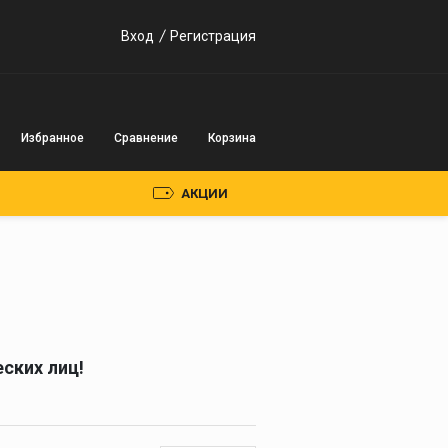
Вход
Регистрация
Избранное
Сравнение
Корзина
АКЦИИ
Пускозарядные
устройства
Инверторного типа
ских лиц!
Трансформаторного
типа