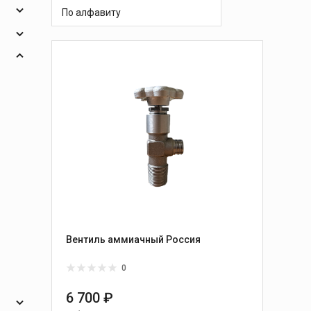
 и
масок
По алфавиту
дов
Спецодежда
ния
торы
опья
Круги абразивные
Диски отрезные
Круги лепестковые и
и
шлифовальные
Вентиль аммиачный Россия
0
6 700 ₽