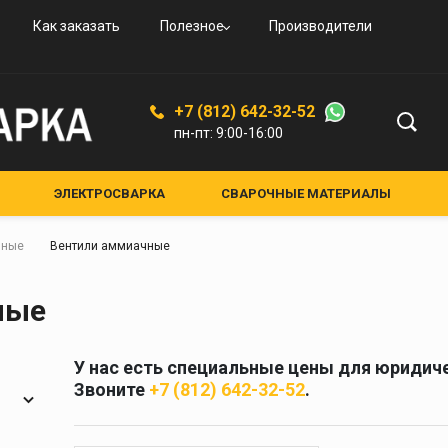
овые
и
вые
ьные
ого
Как заказать
Полезное
Производители
овые
резаки
ая
дные
увные
К-94
ской
+7 (812) 642-32-52
ые,
пн-пт: 9:00-16:00
ные
ные
ЭЛЕКТРОСВАРКА
СВАРОЧНЫЕ МАТЕРИАЛЫ
ЕНИЯ И АКСЕССУАРЫ
СРЕДСТВА ЗАЩИТЫ
лкам
нные
Вентили аммиачные
НЫЕ УСТРОЙСТВА
КРУГИ АБРАЗИВНЫЕ
я и
Средства защиты
ные
кам
Маски для сварки
Очки для газосварки
У нас есть специальные цены для юридиче
ители
Краги и перчатки
Звоните
+7 (812) 642-32-52
.
ия
Полотно противопожарное
ели
Стекла для сварочных