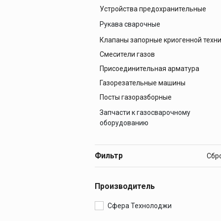
Устройства предохранительные
Баллоны аргоновые
Баллоны кислородные
Рукава сварочные
Баллоны пропановые
Клапаны запорные криогенной техн
Рукава газовые
Баллоны углекислотные
Смесители газов
Рукава для жидкого топлива
Присоединительная арматура
Рукава кислородные
Газорезательные машины
Посты газоразборные
Запчасти к газосварочному
оборудованию
Запчасти к горелкам
Запчасти к редукторам
Фильтр
Запчасти к резакам
Производитель
Сфера Технолоджи