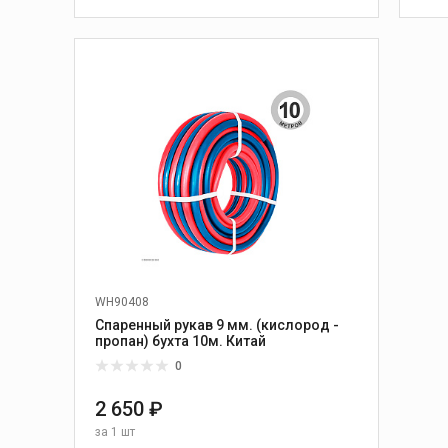
В КОРЗИНУ
WH90408
Спаренный рукав 9 мм. (кислород -
пропан) бухта 10м. Китай
0
2 650 ₽
за
1 шт