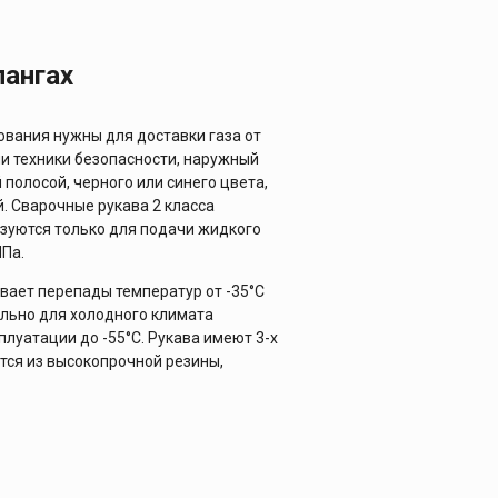
лангах
ования нужны для доставки газа от
ми техники безопасности, наружный
полосой, черного или синего цвета,
й. Сварочные рукава 2 класса
ьзуются только для подачи жидкого
МПа.
вает перепады температур от -35°С
ально для холодного климата
луатации до -55°С. Рукава имеют 3-х
тся из высокопрочной резины,