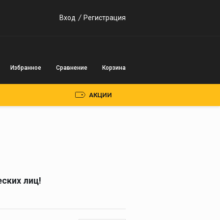
Вход
Регистрация
Избранное
Сравнение
Корзина
АКЦИИ
Пускозарядные
устройства
Инверторного типа
ских лиц!
Трансформаторного
типа