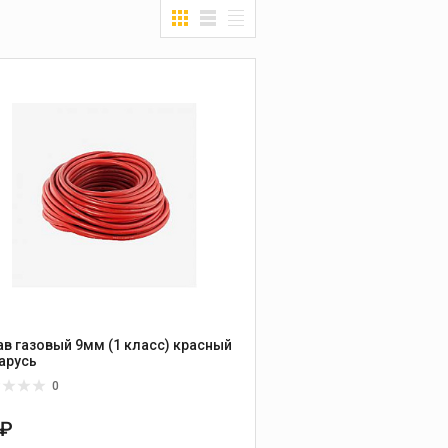
ав газовый 9мм (1 класс) красный
арусь
0
 ₽