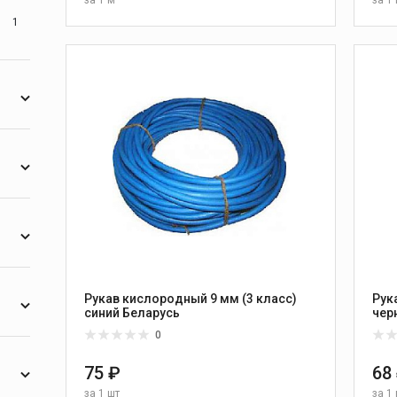
1
В КОРЗИНУ
1
1
2
2
Рукав кислородный 9 мм (3 класс)
Рук
синий Беларусь
0
2
75 ₽
68
за
1 шт
за
1