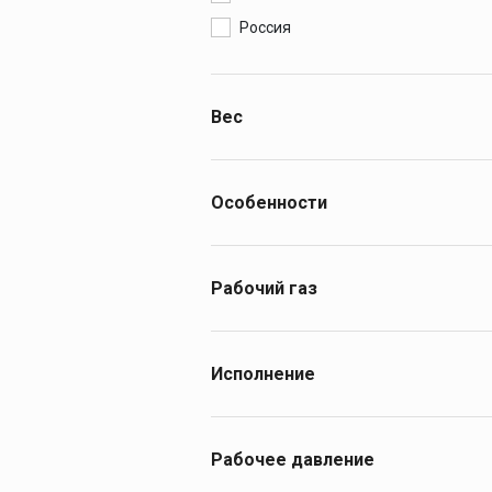
Россия
Вес
3.8
5
Особенности
Нитяной каркас
Рабочий газ
горючий газ (пропан/ацетилен) +
кислород
Исполнение
Сдвоенный
Рабочее давление