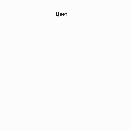
6,3 Атм + 20 Атм
Цвет
синие+красные