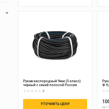
2
В КОРЗИНУ
2
Рукав кислородный 9мм (3 класс)
Рук
черный с синей полосой Россия
Ф 9,
Бел
0
10
УТОЧНИТЬ ЦЕНУ
за
1