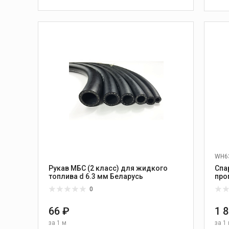
WH6
Рукав МБС (2 класс) для жидкого
Спа
топлива d 6.3 мм Беларусь
0
66 ₽
1 
за
1 м
за
1 