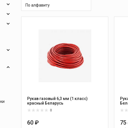
 и
масок
По алфавиту
дов
Спецодежда
ния
торы
опья
Круги абразивные
Диски отрезные
Круги лепестковые и
и
шлифовальные
Рукав газовый 6,3 мм (1 класс)
Рук
ики
красный Беларусь
Бел
0
60 ₽
75