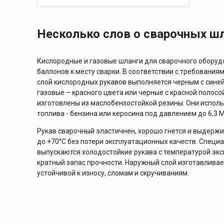
В КОРЗИНУ
Несколько слов о сварочных ш
Кислородные и газовые шланги для сварочного оборуд
баллонов к месту сварки. В соответствии с требования
слой кислородных рукавов выполняется черным с синей 
газовые – красного цвета или черные с красной полосо
изготовлены из маслобензостойкой резины. Они испол
топлива - бензина или керосина под давлением до 6,3 
Рукав сварочный эластичнен, хорошо гнется и выдержи
до +70°С без потери эксплуатационных качеств. Специ
выпускаются холодостойкие рукава с температурой эксп
кратный запас прочности. Наружный слой изготавливае
устойчивой к износу, сломам и скручиваниям.