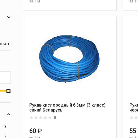
за
1 м
за
1
В КОРЗИНУ
Рукав кислородный 6,3мм (3 класс)
Рук
синий Беларусь
0
8
60 ₽
55
2
за
1 м
за
1