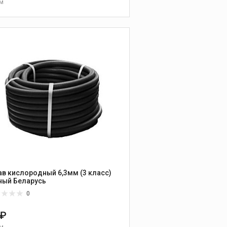
 м
В КОРЗИНУ
ав кислородный 6,3мм (3 класс)
черный Беларусь
0
 ₽
 м