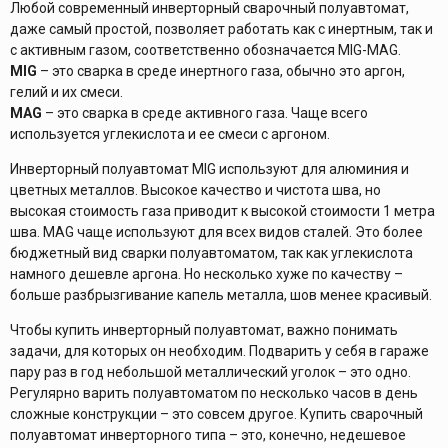
Любой современный инверторный сварочный полуавтомат,
даже самый простой, позволяет работать как с инертным, так и
с активным газом, соответственно обозначается MIG-MAG.
MIG
– это сварка в среде инертного газа, обычно это аргон,
гелий и их смеси.
MAG
– это сварка в среде активного газа. Чаще всего
используется углекислота и ее смеси с аргоном.
Инверторный полуавтомат MIG используют для алюминия и
цветных металлов. Высокое качество и чистота шва, но
высокая стоимость газа приводит к высокой стоимости 1 метра
шва. MAG чаще используют для всех видов сталей. Это более
бюджетный вид сварки полуавтоматом, так как углекислота
намного дешевле аргона. Но несколько хуже по качеству –
больше разбрызгивание капель металла, шов менее красивый.
Чтобы купить инверторный полуавтомат, важно понимать
задачи, для которых он необходим. Подварить у себя в гараже
пару раз в год небольшой металлический уголок – это одно.
Регулярно варить полуавтоматом по несколько часов в день
сложные конструкции – это совсем другое. Купить сварочный
полуавтомат инверторного типа – это, конечно, недешевое