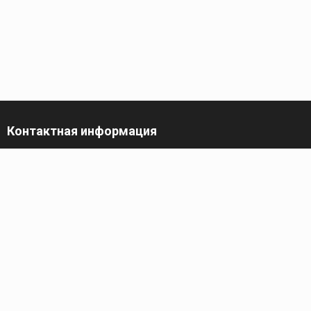
Контактная информация
г. Санкт-Петербург,
пр-кт Обуховской Обороны, 119 А
Телефон
+7 (812) 642-32-52
пн-пт: 9:00-16:00
Электронная почта
contact@kronsvarka.ru