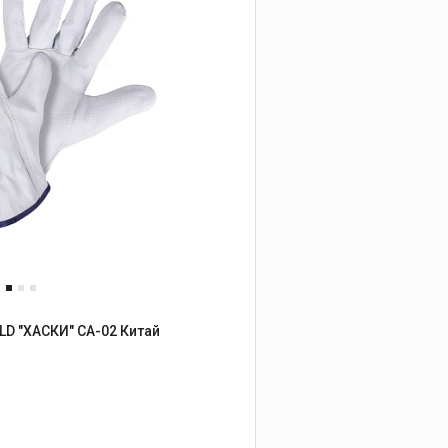
арные, монтажные и другие виды работ
Перчатки кожаные FOXWELD "ХАСКИ" СА-02 Китай