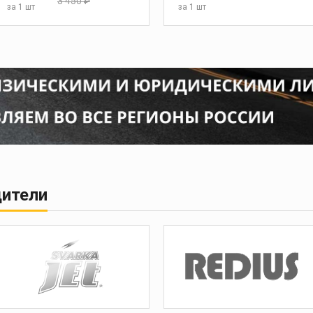
3 450 ₽
за
1 шт
за
1 шт
дители