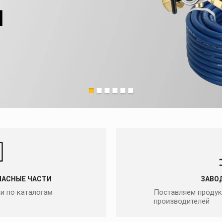
 и
масок
дов
Спецодежда
торы
Круги абразивные
Диски отрезные
Круги лепестковые и
шлифовальные
ПАСНЫЕ ЧАСТИ
ЗАВО
и по каталогам
Поставляем продук
производителей