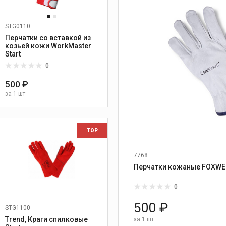
STG0110
Перчатки со вставкой из
козьей кожи WorkMaster
Start
0
500 ₽
за
1 шт
TOP
7768
Применение:
TIG сварка, слес
0
500 ₽
STG1100
Trend, Краги спилковые
за
1 шт