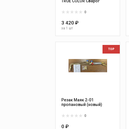
TRUE COLOR Сварог
0
3 420 ₽
за
1 шт
TOP
Резак Маяк 2-01
пропановый (новый)
0
0 ₽