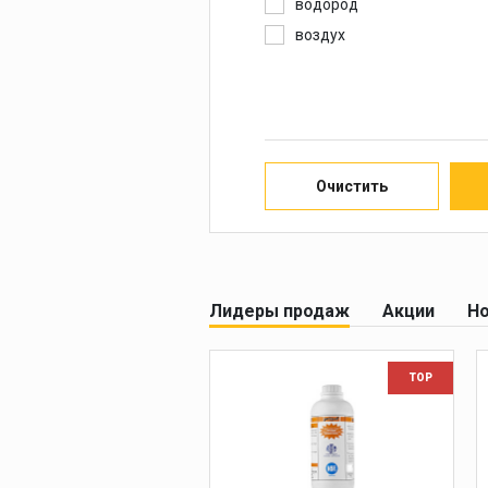
водород
воздух
гелий
гелий, аргон, азот
горючий газ (пропан/
ацетилен) + кислород
кислород
Очистить
метан
пропан
пропан + воздух
пропан + кислород
Лидеры продаж
Акции
Но
пропан, ацетилен
пропан-бутан
TOP
углекислый газ