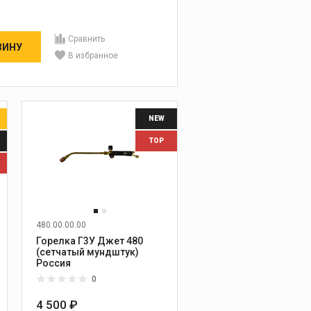
Сравнить
ЗИНУ
В избранное
NEW
TOP
480.00.00.00
Горелка Г3У Джет 480
(сетчатый мундштук)
Россия
0
4 500 ₽