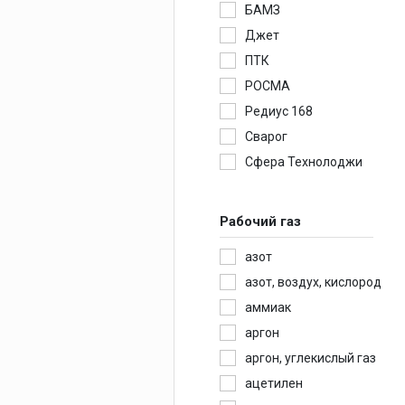
БАМЗ
Джет
ПТК
РОСМА
Редиус 168
Сварог
Сфера Технолоджи
Рабочий газ
азот
азот, воздух, кислород
аммиак
аргон
аргон, углекислый газ
ацетилен