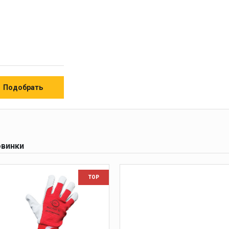
винки
TOP