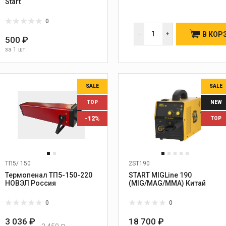
Start
0
В КОР
500 ₽
за
1 шт
SALE
SALE
TOP
NEW
-12%
TOP
ТП5/ 150
2ST190
Термопенал ТП5-150-220
START MIGLine 190
НОВЭЛ Россия
(MIG/MAG/MMA) Китай
0
0
3 036 ₽
18 700 ₽