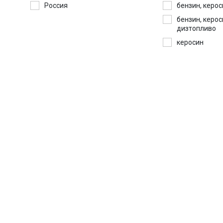
Россия
бензин, керос
бензин, керос
дизтопливо
керосин