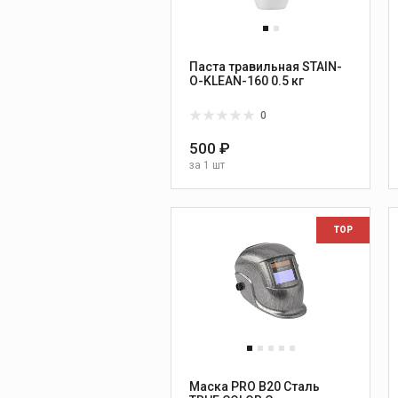
Паста травильная STAIN-
O-KLEAN-160 0.5 кг
0
500 ₽
за
1 шт
TOP
Маска PRO B20 Сталь