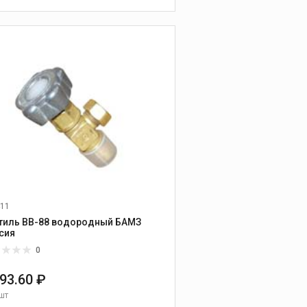
В КОРЗИНУ
11
тиль ВВ-88 водородный БАМЗ
сия
0
293.60 ₽
шт