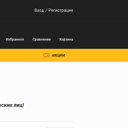
Вход
Регистрация
Избранное
Сравнение
Корзина
АКЦИИ
Пускозарядные
устройства
Инверторного типа
ских лиц!
Трансформаторного
типа