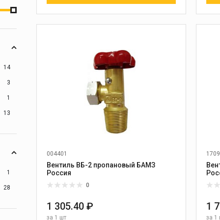
14
3
1
13
004401
1709
Вентиль ВБ-2 пропановый БАМЗ
Вен
1
Россия
Рос
0
28
1 305.40 ₽
1 
за
1 шт
за
1 