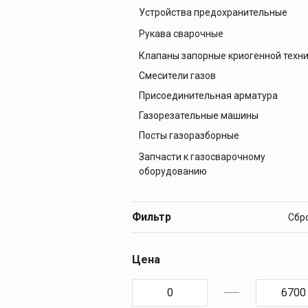
Устройства предохранительные
Баллоны аргоновые
Баллоны кислородные
Рукава сварочные
Баллоны пропановые
Клапаны запорные криогенной техн
Рукава газовые
Баллоны углекислотные
Смесители газов
Рукава для жидкого топлива
Присоединительная арматура
Рукава кислородные
Газорезательные машины
Посты газоразборные
Запчасти к газосварочному
оборудованию
Запчасти к горелкам
Запчасти к редукторам
Фильтр
Запчасти к резакам
Цена