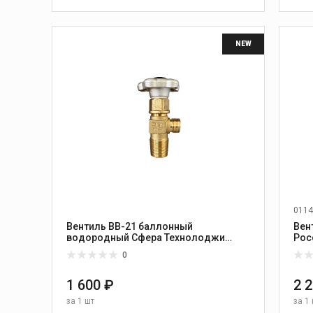
2
В КОРЗИНУ
2
NEW
10
1
0114
Вентиль ВВ-21 баллонный
Вен
водородный Сфера Технолоджи
Рос
Россия
0
1 600 ₽
2 
за
1 шт
за
1 