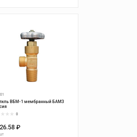
В КОРЗИНУ
01
тиль ВБМ-1 мембранный БАМЗ
сия
0
426.58 ₽
шт