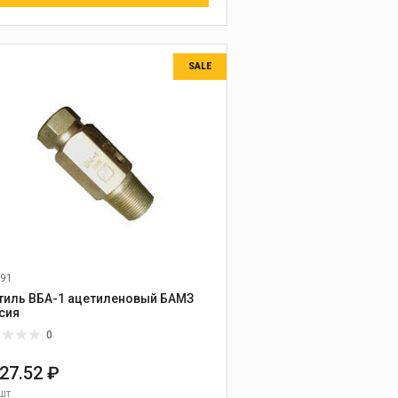
SALE
91
тиль ВБА-1 ацетиленовый БАМЗ
сия
0
727.52 ₽
шт