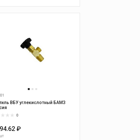
В КОРЗИНУ
01
тиль ВБУ углекислотный БАМЗ
сия
0
794.62 ₽
шт