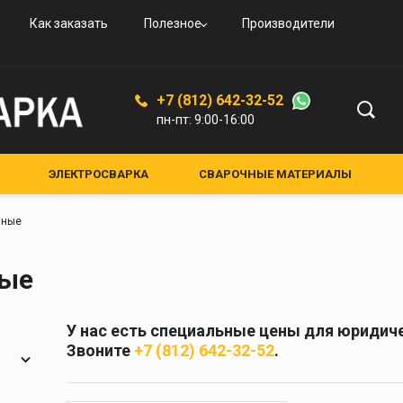
овые
и
вые
ьные
ого
Как заказать
Полезное
Производители
овые
резаки
ая
дные
увные
К-94
ской
+7 (812) 642-32-52
ые,
пн-пт: 9:00-16:00
ные
ные
ЭЛЕКТРОСВАРКА
СВАРОЧНЫЕ МАТЕРИАЛЫ
ЕНИЯ И АКСЕССУАРЫ
СРЕДСТВА ЗАЩИТЫ
лкам
нные
НЫЕ УСТРОЙСТВА
КРУГИ АБРАЗИВНЫЕ
я и
Средства защиты
ные
кам
Маски для сварки
Очки для газосварки
У нас есть специальные цены для юридиче
ители
Краги и перчатки
Звоните
+7 (812) 642-32-52
.
ия
Полотно противопожарное
ели
Стекла для сварочных