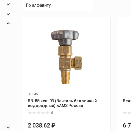
 и
масок
По алфавиту
дов
Спецодежда
ния
торы
опья
Круги абразивные
Диски отрезные
Круги лепестковые и
и
шлифовальные
011451
ВВ-88 исп. 03 (Вентиль баллонный
водородный) БАМЗ Россия
0
2 038.62 ₽
6 