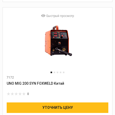
Быстрый просмотр
7172
Диаметр проволоки:
0,6-1,0
UNO MIG 200 SYN FOXWELD Китай
0
УТОЧНИТЬ ЦЕНУ