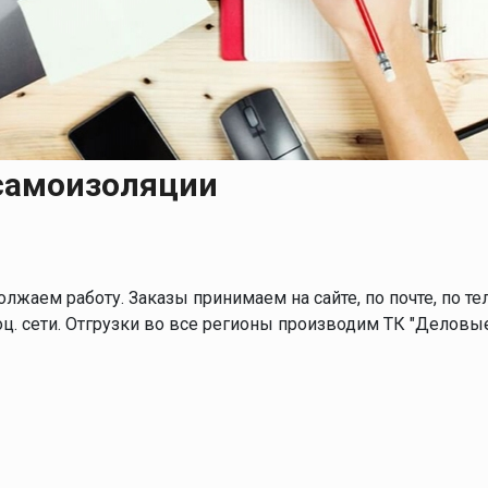
 и
масок
дов
Спецодежда
торы
 самоизоляции
Круги абразивные
Диски отрезные
Круги лепестковые и
ем работу. Заказы принимаем на сайте, по почте, по телеф
шлифовальные
оц. сети. Отгрузки во все регионы производим ТК "Деловые 