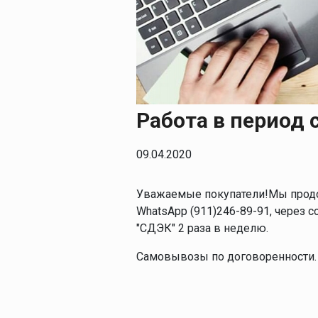
Печи для просушки
прокалки электро
Сварочные
приспособления
Магнитные фикса
Тележки
Работа в период
Компрессоры
09.04.2020
Уважаемые покупатели!Мы продолжа
WhatsApp (911)246-89-91, через с
"СДЭК" 2 раза в неделю.
Самовывозы по договоренности.