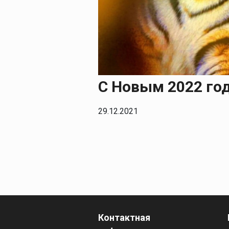
Печи для просушки
прокалки электро
Сварочные
приспособления
Магнитные фикса
Тележки
С Новым 2022 го
Компрессоры
29.12.2021
Контактная