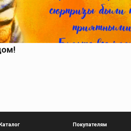
 и
масок
дов
Спецодежда
торы
дом!
Круги абразивные
Диски отрезные
Круги лепестковые и
шлифовальные
Каталог
Покупателям