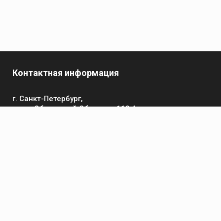
Контактная информация
г. Санкт-Петербург,
пр-кт Обуховской Обороны, 119 А
Телефон
+7 (812) 642-32-52
пн-пт: 9:00-16:00
Электронная почта
contact@kronsvarka.ru
Каталог