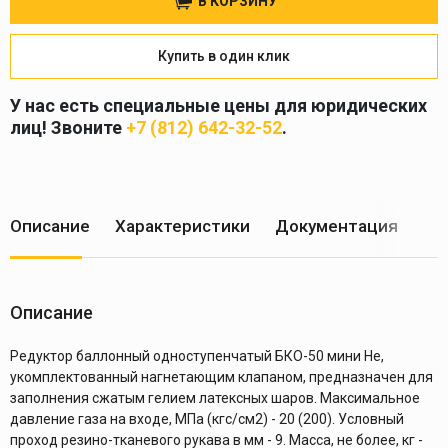
В КОРЗИНУ
Купить в один клик
У нас есть специальные цены для юридических
лиц! Звоните
+7 (812) 642-32-52
.
Описание
Характеристики
Документация
Ус
Описание
Редуктор баллонный одноступенчатый БКО-50 мини Нe,
укомплектованный нагнетающим клапаном, предназначен для
заполнения сжатым гелием латексных шаров. Максимальное
давление газа на входе, МПа (кгс/см2) - 20 (200). Условный
проход резино-тканевого рукава в мм - 9. Масса, не более, кг -