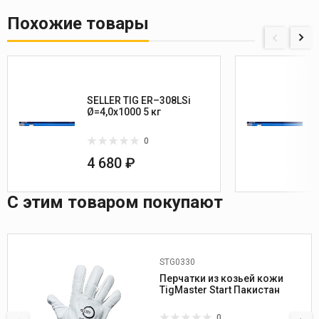
Похожие товары
SELLER TIG ER–308LSi
Ø=4,0х1000 5 кг
0
4 680 ₽
С этим товаром покупают
STG0330
Применение:
многоразовые
Перчатки из козьей кожи
TigMaster Start Пакистан
0