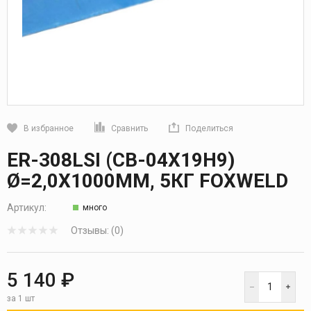
В избранное
Сравнить
Поделиться
Кликните, чтобы скопировать прямую ссылку
ER-308LSI (СВ-04Х19Н9)
Ø=2,0Х1000ММ, 5КГ FOXWELD
Артикул:
много
Отзывы: (0)
5 140 ₽
за 1 шт