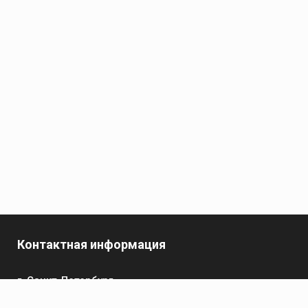
Контактная информация
г. Санкт-Петербург,
пр-кт Обуховской Обороны, 119 А