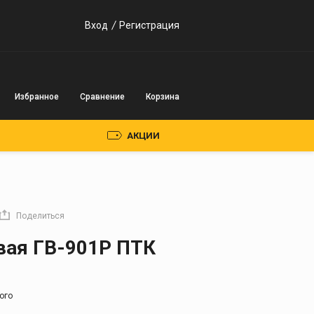
Вход
Регистрация
Избранное
Сравнение
Корзина
АКЦИИ
Пускозарядные
устройства
Поделиться
Инверторного типа
вая ГВ-901Р ПТК
Трансформаторного
типа
ого