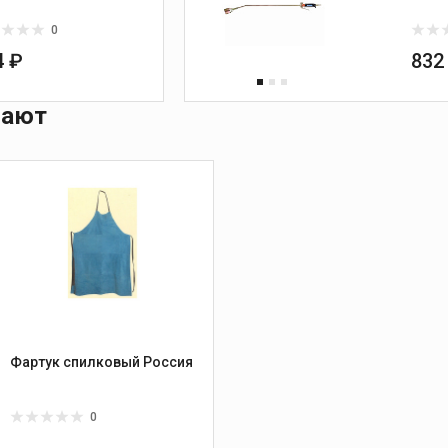
0
4 ₽
832
пают
Фартук спилковый Россия
0