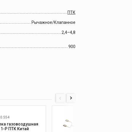
ПТК
Рычажное/Клапанное
2,4–4,8
900
20.554
лка газовоздушная
Горел
ГВ-111-P ПТК Китай
КОРУН