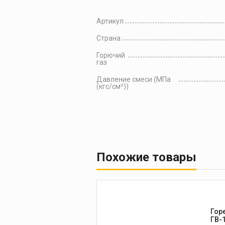
Артикул
Страна
Горючий
газ
Давление смеси (МПа
(кгс/см²))
Похожие товары
Гор
ГВ-