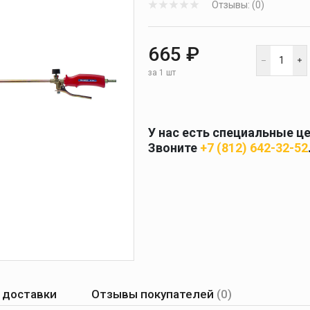
Отзывы: (0)
 и
масок
дов
Спецодежда
665 ₽
торы
за 1 шт
У нас есть специальные ц
Круги абразивные
Звоните
+7 (812) 642-32-52
Диски отрезные
Круги лепестковые и
шлифовальные
 доставки
Отзывы покупателей
(0)