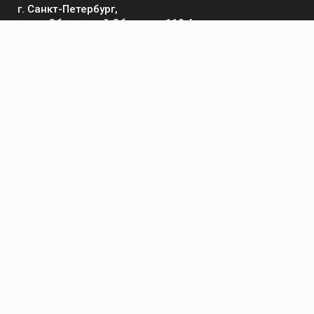
г. Санкт-Петербург,
пр-кт Обуховской Обороны, 119 А
Телефон
+7 (812) 642-32-52
пн-пт: 9:00-16:00
Электронная почта
contact@kronsvarka.ru
Каталог
Газосварка
Электросварка
Сварочные материалы
Приспособления и аксессуары
Средства защиты