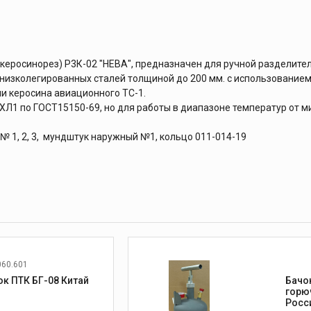
керосинорез) Р3К-02 "НЕВА", предназначен для ручной разделител
 низколегированных сталей толщиной до 200 мм. с использованием
ли керосина авиационного ТС-1.
ХЛ1 по ГОСТ15150-69, но для работы в диапазоне температур от м
 1, 2, 3, мундштук наружный №1, кольцо 011-014-19
060.601
Бачок ПТК БГ-08 Китай
Бачо
горю
Росс