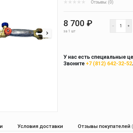
Отзывы: (0)
 и
масок
дов
Спецодежда
8 700 ₽
торы
за 1 шт
У нас есть специальные ц
Круги абразивные
Звоните
+7 (812) 642-32-52
Диски отрезные
Круги лепестковые и
шлифовальные
и
Условия доставки
Отзывы покупателей