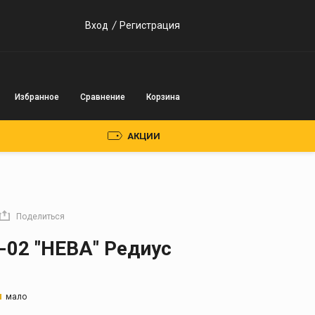
Вход
Регистрация
Избранное
Сравнение
Корзина
АКЦИИ
Пускозарядные
устройства
Поделиться
Инверторного типа
-02 "НЕВА" Редиус
Трансформаторного
типа
мало