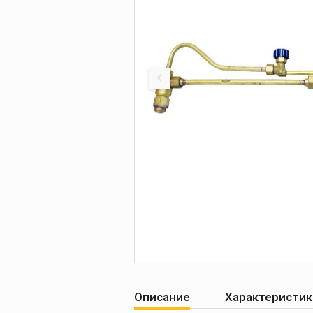
Печи для просушки
прокалки электро
Сварочные
приспособления
Магнитные фикса
Тележки
Компрессоры
Описание
Характеристик