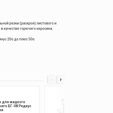
ьной резки (раскроя) листового и
 в качестве горючего керосина
инус 20о до плюс 50о.
к для жидкого
Бачок
чего БГ-08 Редиус
горюч
ия