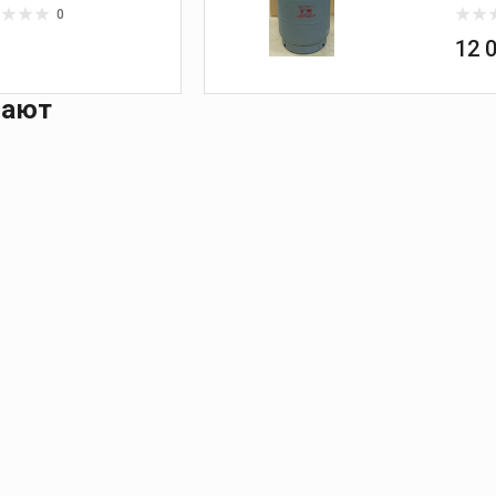
0
₽
12 
пают