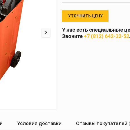
 и
масок
дов
Спецодежда
УТОЧНИТЬ ЦЕНУ
торы
У нас есть специальные ц
Звоните
+7 (812) 642-32-52
Круги абразивные
Диски отрезные
Круги лепестковые и
шлифовальные
и
Условия доставки
Отзывы покупателей