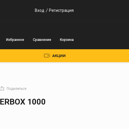
Вход
Регистрация
Избранное
Сравнение
Корзина
АКЦИИ
Пускозарядные
устройства
Поделиться
Инверторного типа
ERBOX 1000
Трансформаторного
типа