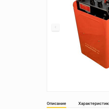
Печи для просушки
прокалки электро
Сварочные
приспособления
Магнитные фикса
Тележки
Компрессоры
Описание
Характеристик