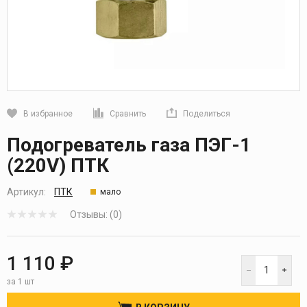
В избранное
Сравнить
Поделиться
Кликните, чтобы скопировать прямую ссылку
Подогреватель газа ПЭГ-1
(220V) ПТК
Артикул:
ПТК
мало
Отзывы: (0)
1 110 ₽
за 1 шт