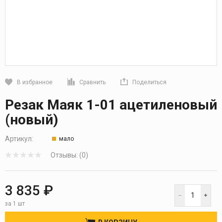
В избранное
Сравнить
Поделиться
Кликните, чтобы скопировать прямую ссылку
Резак Маяк 1-01 ацетиленовый
(новый)
Артикул:
мало
Отзывы: (0)
3 835 ₽
за 1 шт