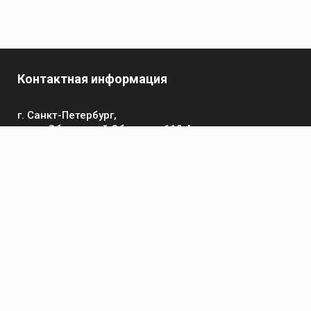
Контактная информация
г. Санкт-Петербург,
пр-кт Обуховской Обороны, 119 А
Телефон
+7 (812) 642-32-52
пн-пт: 9:00-16:00
Электронная почта
contact@kronsvarka.ru
Каталог