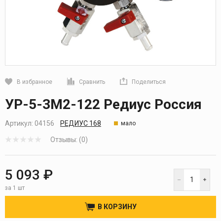
В избранное
Сравнить
Поделиться
Кликните, чтобы скопировать прямую ссылку
УР-5-3М2-122 Редиус Россия
Артикул:
04156
РЕДИУС 168
мало
Отзывы: (0)
5 093 ₽
за 1 шт
В КОРЗИНУ