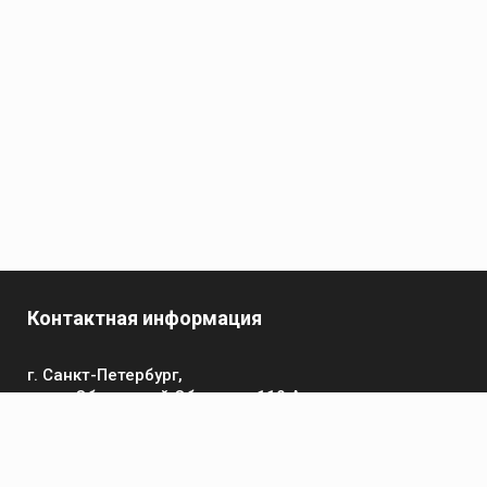
Контактная информация
г. Санкт-Петербург,
пр-кт Обуховской Обороны, 119 А
Телефон
+7 (812) 642-32-52