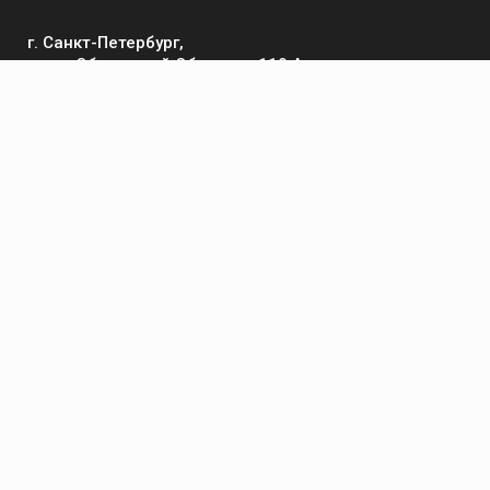
г. Санкт-Петербург,
пр-кт Обуховской Обороны, 119 А
Телефон
+7 (812) 642-32-52
пн-пт: 9:00-16:00
Электронная почта
contact@kronsvarka.ru
Каталог
Газосварка
Электросварка
Сварочные материалы
Приспособления и аксессуары