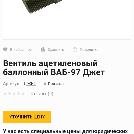
В избранное
Сравнить
Поделиться
Кликните, чтобы скопировать прямую ссылку
Вентиль ацетиленовый
баллонный ВАБ-97 Джет
Артикул:
ДЖЕТ
Под заказ
Отзывы: (0)
УТОЧНИТЬ ЦЕНУ
У нас есть специальные цены для юридических