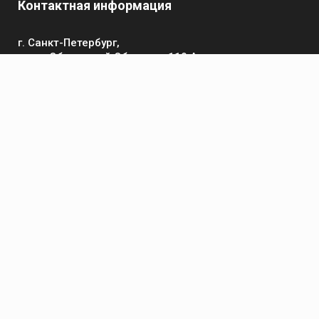
Контактная информация
г. Санкт-Петербург,
пр-кт Обуховской Обороны, 119 А
Телефон
+7 (812) 642-32-52
пн-пт: 9:00-16:00
Электронная почта
contact@kronsvarka.ru
Каталог
Газосварка
Электросварка
Сварочные материалы
Приспособления и аксессуары