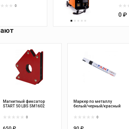
0
₽
0 ₽
пают
Магнитный фиксатор
Маркер по металлу
START 50 LBS SM1602
белый/черный/красный
0
0
650 ₽
90 ₽