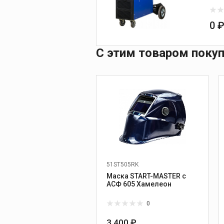
0 
С этим товаром поку
51ST505RK
Маска START-MASTER c
АСФ 605 Хамелеон
0
3 400 ₽