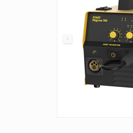
Печи для просушки
прокалки электро
Сварочные
приспособления
Магнитные фикса
Тележки
Компрессоры