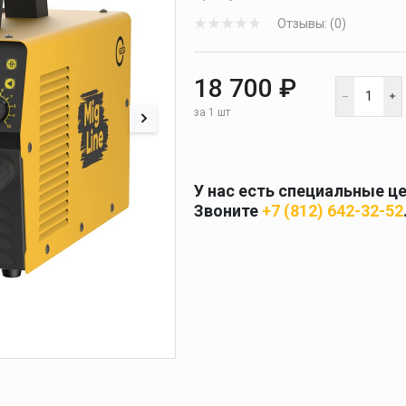
 и
масок
дов
Отзывы: (0)
Спецодежда
18 700 ₽
торы
за 1 шт
Круги абразивные
У нас есть специальные ц
Звоните
+7 (812) 642-32-52
Диски отрезные
Круги лепестковые и
шлифовальные