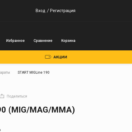
Вход
Регистрация
Избранное
Сравнение
Корзина
АКЦИИ
параты
START MIGLine 190
Пускозарядные
устройства
Поделиться
Инверторного типа
190 (MIG/MAG/MMA)
Трансформаторного
типа
о