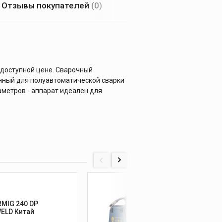
Отзывы покупателей
(0)
 доступной цене. Сварочный
енный для полуавтоматической сварки
аметров - аппарат идеален для
8694
RMIG 240 DP
Алмаз
FOXWELD Китай