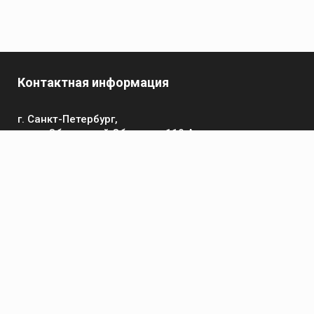
Контактная информация
г. Санкт-Петербург,
пр-кт Обуховской Обороны, 119 А
Телефон
+7 (812) 642-32-52
пн-пт: 9:00-16:00
Электронная почта
contact@kronsvarka.ru
Каталог