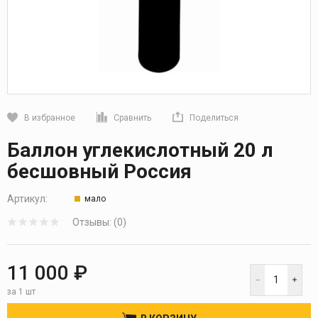
В избранное
Сравнить
Поделиться
Кликните, чтобы скопировать прямую ссылку
Баллон углекислотный 20 л
бесшовный Россия
Артикул:
мало
Отзывы: (0)
11 000 ₽
за 1 шт