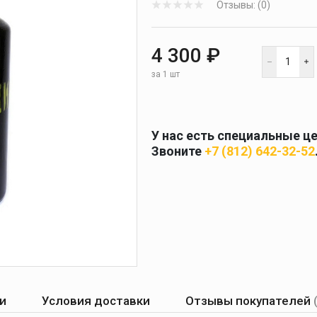
Отзывы: (0)
 и
масок
дов
Спецодежда
4 300 ₽
торы
за 1 шт
У нас есть специальные ц
Круги абразивные
Звоните
+7 (812) 642-32-52
Диски отрезные
Круги лепестковые и
шлифовальные
и
Условия доставки
Отзывы покупателей