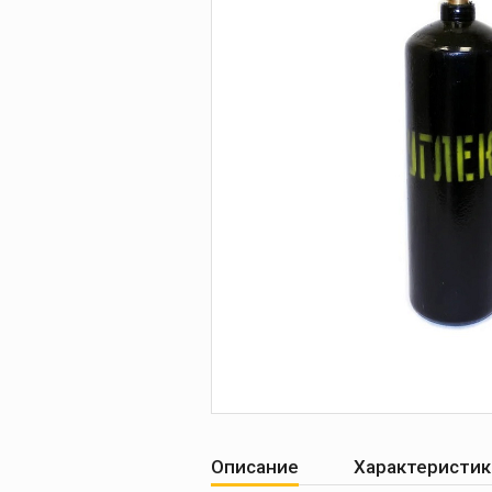
Печи для просушки
прокалки электро
Сварочные
приспособления
Магнитные фикса
Тележки
Компрессоры
Описание
Характеристик