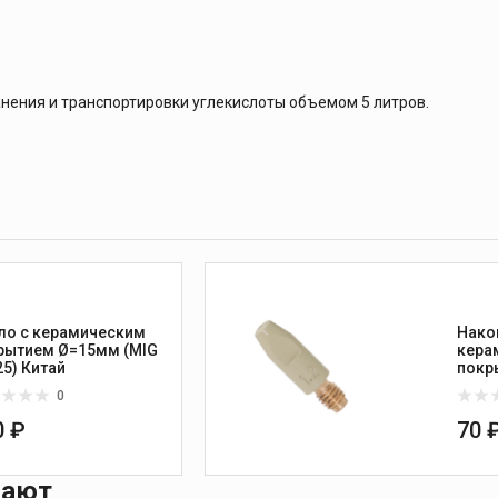
анения и транспортировки углекислоты объемом 5 литров.
ло с керамическим
Нако
рытием Ø=15мм (MIG
кера
MP 25) Китай
покр
0
0 ₽
70 
пают