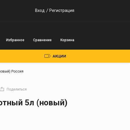
Вход
Регистрация
Избранное
Сравнение
Корзина
АКЦИИ
новый) Россия
Пускозарядные
устройства
Поделиться
Инверторного типа
отный 5л (новый)
Трансформаторного
типа