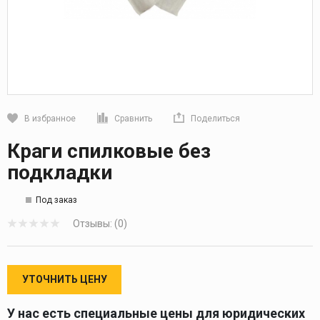
В избранное
Сравнить
Поделиться
Кликните, чтобы скопировать прямую ссылку
Краги спилковые без
подкладки
Под заказ
Отзывы: (0)
УТОЧНИТЬ ЦЕНУ
У нас есть специальные цены для юридических