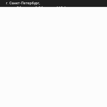
г. Санкт-Петербург,
пр-кт Обуховской Обороны, 119 А
Телефон
+7 (812) 642-32-52
пн-пт: 9:00-16:00
Электронная почта
contact@kronsvarka.ru
Каталог
Газосварка
Электросварка
Сварочные материалы
Приспособления и аксессуары
Средства защиты