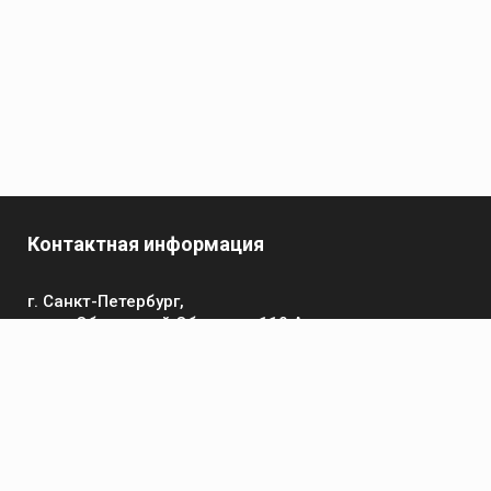
Контактная информация
г. Санкт-Петербург,
пр-кт Обуховской Обороны, 119 А
Телефон
+7 (812) 642-32-52
пн-пт: 9:00-16:00
Электронная почта