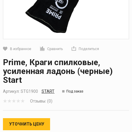
В избранное
Сравнить
Поделиться
Кликните, чтобы скопировать прямую ссылку
Prime, Краги спилковые,
усиленная ладонь (черные)
Start
Артикул:
STG1900
START
Под заказ
Отзывы: (0)
УТОЧНИТЬ ЦЕНУ