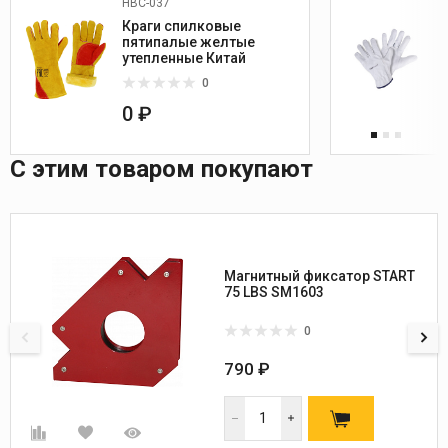
HBC-037
Краги спилковые
пятипалые желтые
утепленные Китай
0
0 ₽
С этим товаром покупают
Магнитный фиксатор START
75 LBS SM1603
0
790 ₽