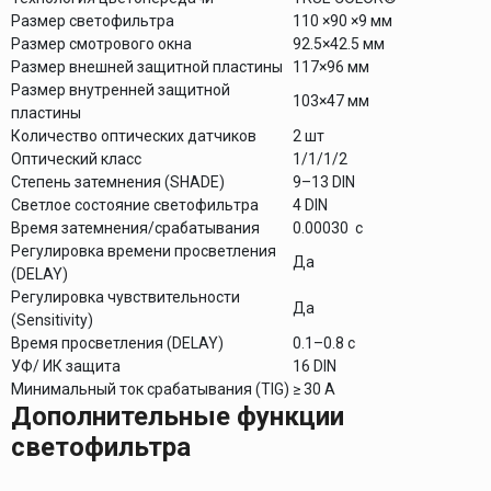
Размер светофильтра
110 ×90 ×9 мм
Размер смотрового окна
92.5×42.5 мм
Размер внешней защитной пластины
117×96 мм
Размер внутренней защитной
103×47 мм
пластины
Количество оптических датчиков
2 шт
Оптический класс
1/1/1/2
Степень затемнения (SHADE)
9–13 DIN
Светлое состояние светофильтра
4 DIN
Время затемнения/срабатывания
0.00030 с
Регулировка времени просветления
Да
(DELAY)
Регулировка чувствительности
Да
(Sensitivity)
Время просветления (DELAY)
0.1–0.8 с
УФ/ ИК защита
16 DIN
Минимальный ток срабатывания (TIG)
≥ 30 А
Дополнительные функции
светофильтра