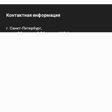
Контактная информация
г. Санкт-Петербург,
пр-кт Обуховской Обороны, 119 А
Телефон
+7 (812) 642-32-52
пн-пт: 9:00-16:00
Электронная почта
contact@kronsvarka.ru
Каталог
Газосварка
Электросварка