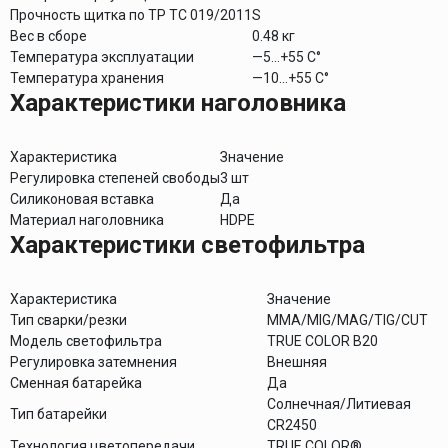
Прочность щитка по ТР ТС 019/2011
S
Вес в сборе
0.48 кг
Температура эксплуатации
—5…+55 С°
Температура хранения
—10…+55 С°
Характеристики наголовника
Характеристика
Значение
Регулировка степеней свободы
3 шт
Силиконовая вставка
Да
Материал наголовника
HDPE
Характеристики светофильтра
Характеристика
Значение
Тип сварки/резки
MMA/MIG/MAG/TIG/CUT
Модель светофильтра
TRUE COLOR B20
Регулировка затемнения
Внешняя
Сменная батарейка
Да
Солнечная/Литиевая
Тип батарейки
CR2450
Технология цветопередачи
TRUE COLOR®