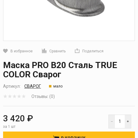
В избранное
Сравнить
Поделиться
Кликните, чтобы скопировать прямую ссылку
Маска PRO B20 Сталь TRUE
COLOR Сварог
Артикул:
СВАРОГ
мало
Отзывы: (0)
3 420 ₽
за 1 шт