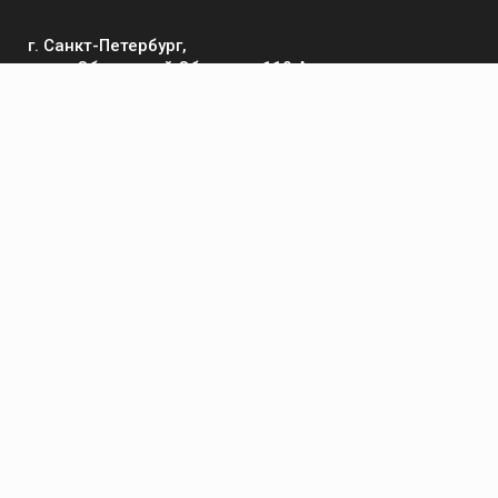
г. Санкт-Петербург,
пр-кт Обуховской Обороны, 119 А
Телефон
+7 (812) 642-32-52
пн-пт: 9:00-16:00
Электронная почта
contact@kronsvarka.ru
Каталог
Газосварка
Электросварка
Сварочные материалы
Приспособления и аксессуары