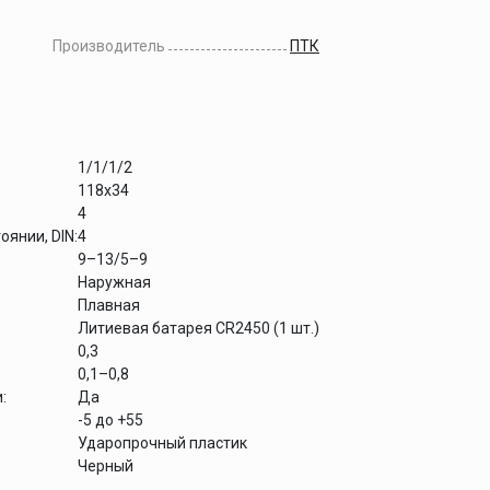
Производитель
ПТК
1/1/1/2
118х34
4
янии, DIN:
4
9–13/5–9
Наружная
Плавная
Литиевая батарея CR2450 (1 шт.)
0,3
0,1–0,8
:
Да
-5 до +55
Ударопрочный пластик
Черный