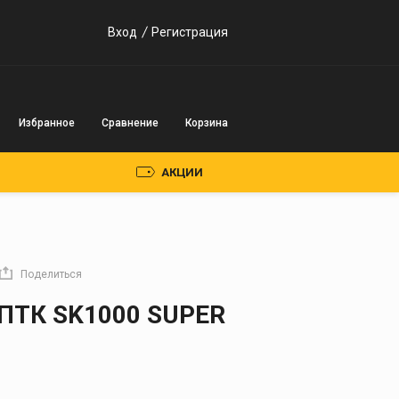
Вход
Регистрация
Избранное
Сравнение
Корзина
АКЦИИ
Пускозарядные
устройства
Поделиться
Инверторного типа
 ПТК SK1000 SUPER
Трансформаторного
типа