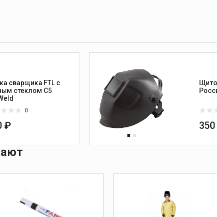
ка сварщика FTL c
Щито
ным стеклом C5
Росс
Weld
0
0 ₽
350
пают