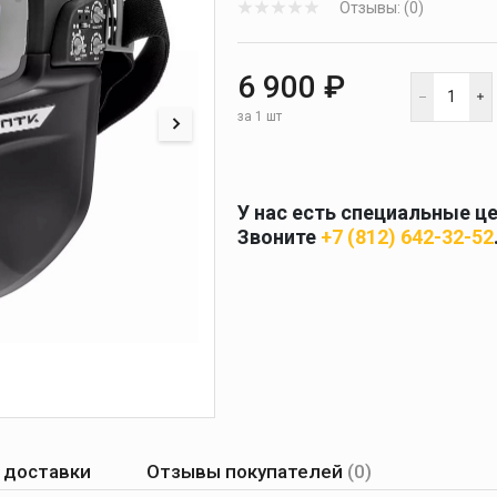
Отзывы: (0)
 и
масок
дов
Спецодежда
6 900 ₽
торы
за 1 шт
У нас есть специальные ц
Круги абразивные
Звоните
+7 (812) 642-32-52
Диски отрезные
Круги лепестковые и
шлифовальные
 доставки
Отзывы покупателей
(0)