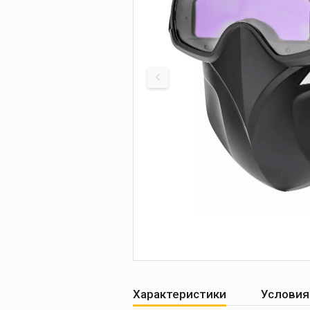
Печи для просушки
прокалки электро
Сварочные
приспособления
Магнитные фикса
Тележки
Компрессоры
Характеристики
Условия