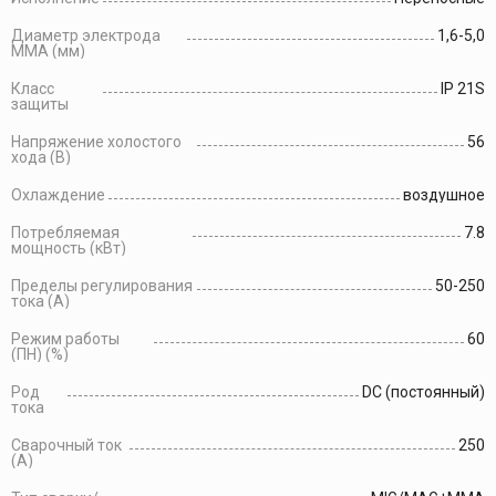
Диаметр электрода
1,6-5,0
MMA (мм)
Класс
IP 21S
защиты
Напряжение холостого
56
хода (В)
Охлаждение
воздушное
Потребляемая
7.8
мощность (кВт)
Пределы регулирования
50-250
тока (А)
Режим работы
60
(ПН) (%)
Род
DC (постоянный)
тока
Сварочный ток
250
(А)