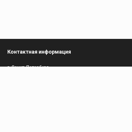
Контактная информация
г. Санкт-Петербург,
пр-кт Обуховской Обороны, 119 А
Телефон
+7 (812) 642-32-52
пн-пт: 9:00-16:00
Электронная почта
contact@kronsvarka.ru