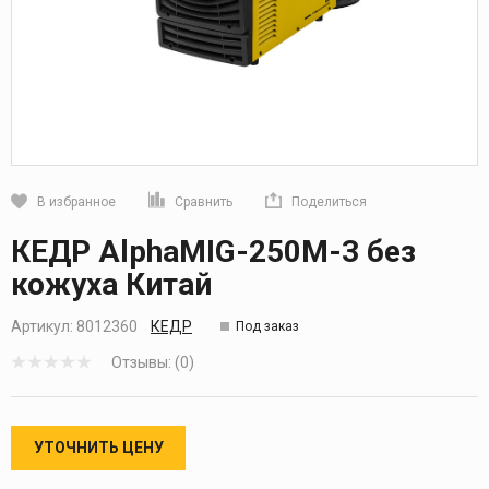
В избранное
Сравнить
Поделиться
Кликните, чтобы скопировать прямую ссылку
КЕДР AlphaMIG-250M-3 без
кожуха Китай
Артикул:
8012360
КЕДР
Под заказ
Отзывы: (0)
УТОЧНИТЬ ЦЕНУ