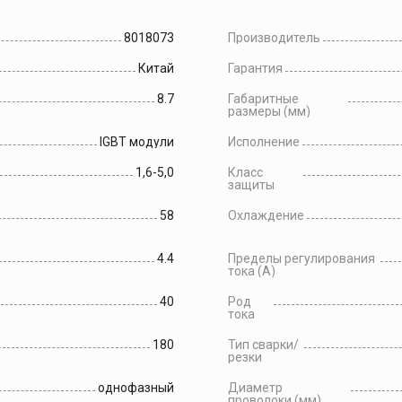
8018073
Производитель
Китай
Гарантия
8.7
Габаритные
размеры (мм)
IGBT модули
Исполнение
1,6-5,0
Класс
защиты
58
Охлаждение
4.4
Пределы регулирования
тока (А)
40
Род
тока
180
Тип сварки/
резки
однофазный
Диаметр
проволоки (мм)