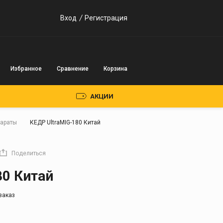
Вход
Регистрация
Избранное
Сравнение
Корзина
АКЦИИ
параты
КЕДР UltraMIG-180 Китай
Пускозарядные
устройства
Поделиться
Инверторного типа
80 Китай
Трансформаторного
типа
заказ