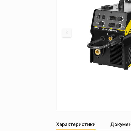
Печи для просушки
прокалки электро
Сварочные
приспособления
Магнитные фикса
Тележки
Компрессоры
Характеристики
Докуме