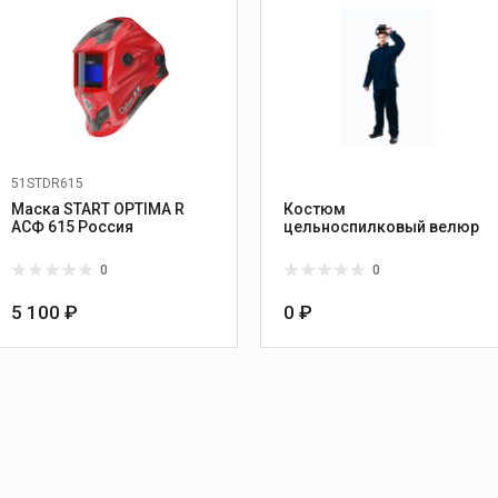
51STDR615
Маска START OPTIMA R
Костюм
АСФ 615 Россия
цельноспилковый велюр
0
0
5 100 ₽
0 ₽