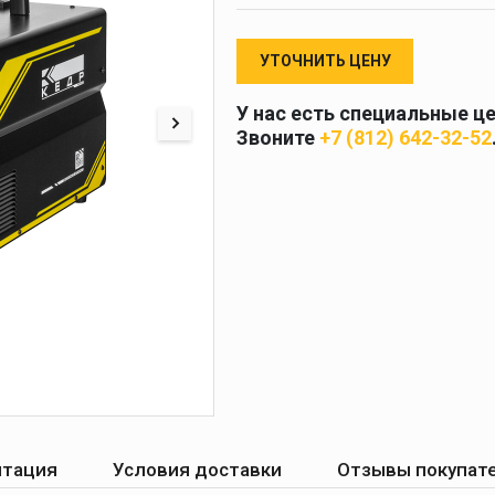
 и
масок
дов
Спецодежда
УТОЧНИТЬ ЦЕНУ
торы
У нас есть специальные ц
Звоните
+7 (812) 642-32-52
Круги абразивные
Диски отрезные
Круги лепестковые и
шлифовальные
нтация
Условия доставки
Отзывы покупат