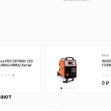
8916
ora PRO SKYWAY 250
INVE
(MIG/MAG+MMA) Китай
0
₽
0 ₽
пают