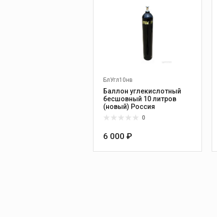
БлУгл10нв
Баллон углекислотный
бесшовный 10 литров
(новый) Россия
0
6 000 ₽