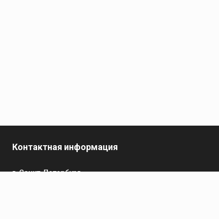
Контактная информация
г. Санкт-Петербург,
пр-кт Обуховской Обороны, 119 А
Телефон
+7 (812) 642-32-52