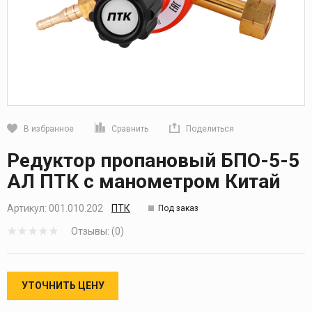
В избранное
Сравнить
Поделиться
Кликните, чтобы скопировать прямую ссылку
Редуктор пропановый БПО-5-5
АЛ ПТК с манометром Китай
Артикул:
001.010.202
ПТК
Под заказ
Отзывы: (0)
УТОЧНИТЬ ЦЕНУ