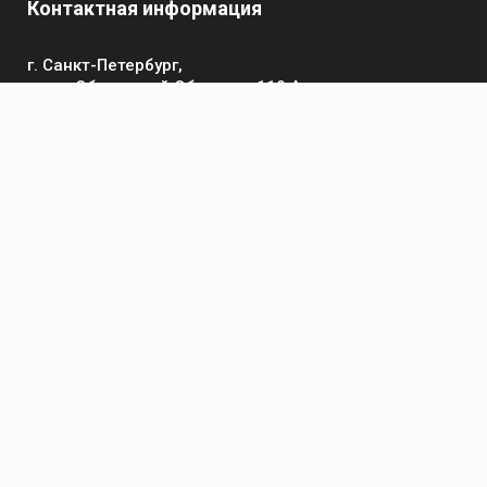
Контактная информация
г. Санкт-Петербург,
пр-кт Обуховской Обороны, 119 А
Телефон
+7 (812) 642-32-52
пн-пт: 9:00-16:00
Электронная почта
contact@kronsvarka.ru
Каталог
Газосварка
Электросварка
Сварочные материалы
Приспособления и аксессуары