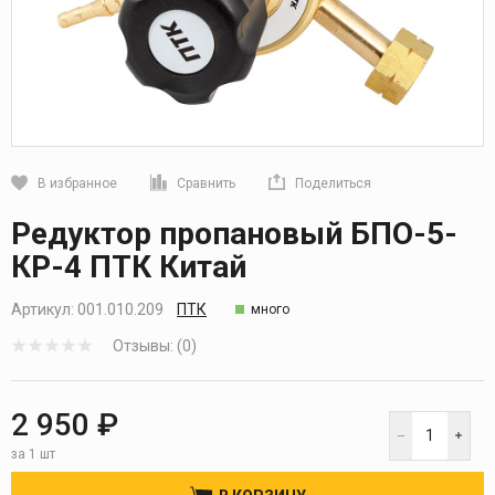
В избранное
Сравнить
Поделиться
Кликните, чтобы скопировать прямую ссылку
Редуктор пропановый БПО-5-
КР-4 ПТК Китай
Артикул:
001.010.209
ПТК
много
Отзывы: (0)
2 950 ₽
за 1 шт