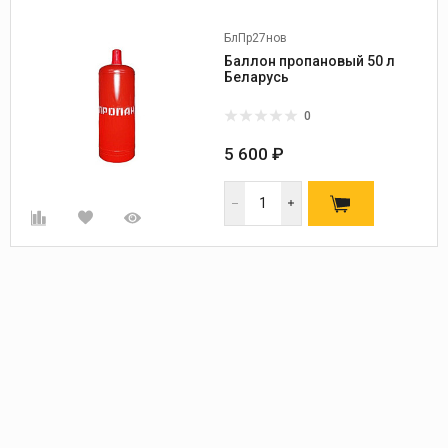
БлПр27нов
Баллон пропановый 50 л
Беларусь
0
5 600 ₽