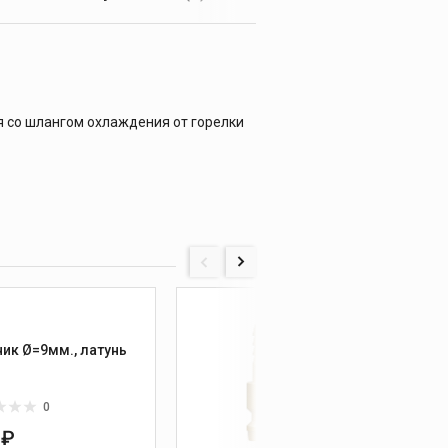
 со шлангом охлаждения от горелки
072.700
Тройник Ø=9мм., латунь
Соеди
быстр
0
 ₽
0 ₽