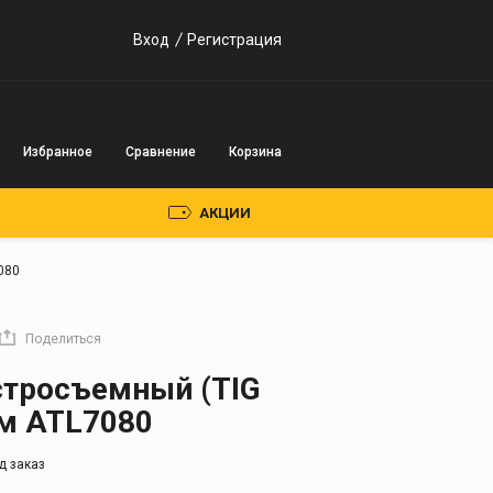
Вход
Регистрация
Избранное
Сравнение
Корзина
АКЦИИ
080
Пускозарядные
устройства
Поделиться
Инверторного типа
стросъемный (TIG
Трансформаторного
мм ATL7080
типа
д заказ