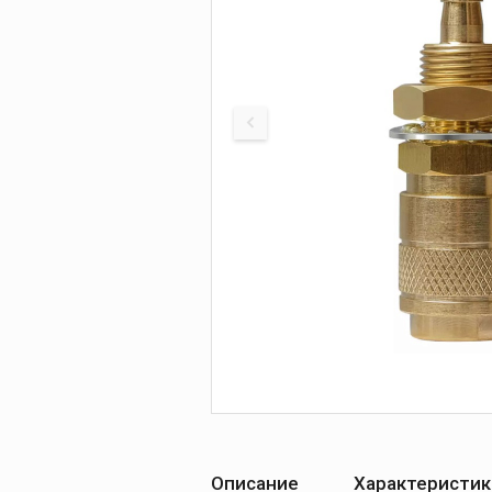
Печи для просушки
прокалки электро
Сварочные
приспособления
Магнитные фикса
Тележки
Компрессоры
Описание
Характеристик