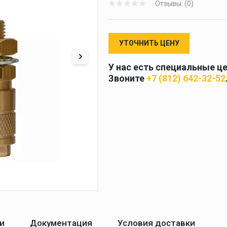
Отзывы: (0)
 и
масок
дов
Спецодежда
УТОЧНИТЬ ЦЕНУ
торы
У нас есть специальные ц
Звоните
+7 (812) 642-32-52
Круги абразивные
Диски отрезные
Круги лепестковые и
шлифовальные
и
Документация
Условия доставки