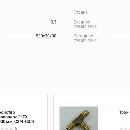
Страна
0.3
Входное
соединение
530x30x30
Выходное
соединение
ройство
равочное FLEX
000 мм, G3/4-G3/4
0