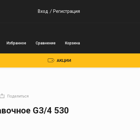
Вход
Регистрация
Избранное
Сравнение
Корзина
АКЦИИ
Пускозарядные
устройства
Поделиться
Инверторного типа
авочное G3/4 530
Трансформаторного
типа