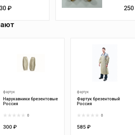
130 ₽
250
пают
фартук
фартук
Нарукавники брезентовые
Фартук брезентовый
Россия
Россия
0
0
300 ₽
585 ₽