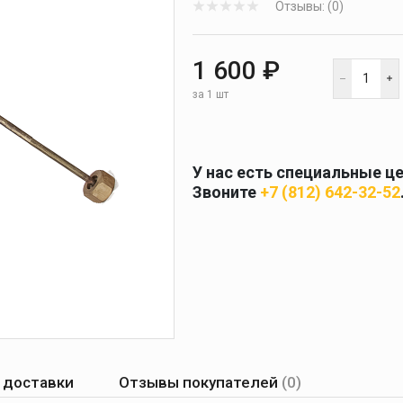
Отзывы: (0)
 и
масок
дов
Спецодежда
1 600 ₽
торы
за 1 шт
У нас есть специальные ц
Круги абразивные
Звоните
+7 (812) 642-32-52
Диски отрезные
Круги лепестковые и
шлифовальные
 доставки
Отзывы покупателей
(0)