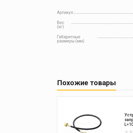
Артикул
Вес
(кг)
Габаритные
размеры (мм)
Похожие товары
Уст
зап
L=1