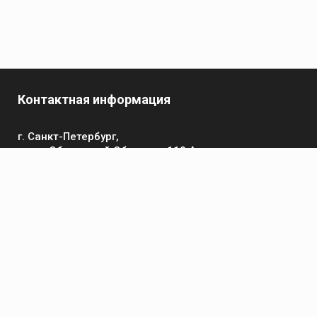
Контактная информация
г. Санкт-Петербург,
пр-кт Обуховской Обороны, 119 А
Телефон
+7 (812) 642-32-52
пн-пт: 9:00-16:00
Электронная почта
contact@kronsvarka.ru
Каталог