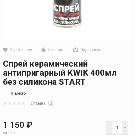
В избранное
Сравнить
Поделиться
Кликните, чтобы скопировать прямую ссылку
Спрей керамический
антипригарный KWIK 400мл
без силикона START
много
Отзывы: (0)
1 150 ₽
за 1 шт