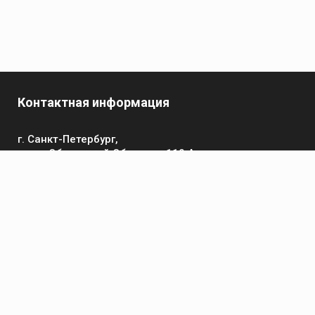
Контактная информация
г. Санкт-Петербург,
пр-кт Обуховской Обороны, 119 А
Телефон
+7 (812) 642-32-52
пн-пт: 9:00-16:00
Электронная почта
contact@kronsvarka.ru
Каталог