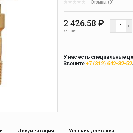
Отзывы: (0)
 и
масок
дов
Спецодежда
2 426.58 ₽
торы
за 1 шт
У нас есть специальные ц
Круги абразивные
Звоните
+7 (812) 642-32-52
Диски отрезные
Круги лепестковые и
шлифовальные
и
Документация
Условия доставки