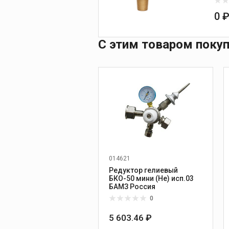
0 
С этим товаром поку
014621
Редуктор гелиевый
БКО-50 мини (He) исп.03
БАМЗ Россия
0
5 603.46 ₽