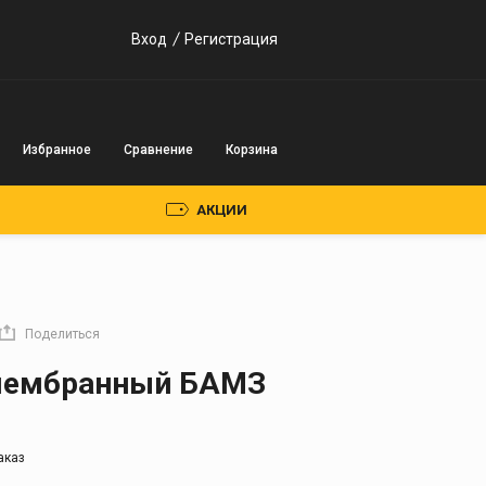
Вход
Регистрация
Избранное
Сравнение
Корзина
АКЦИИ
Пускозарядные
устройства
Поделиться
Инверторного типа
мембранный БАМЗ
Трансформаторного
типа
аказ