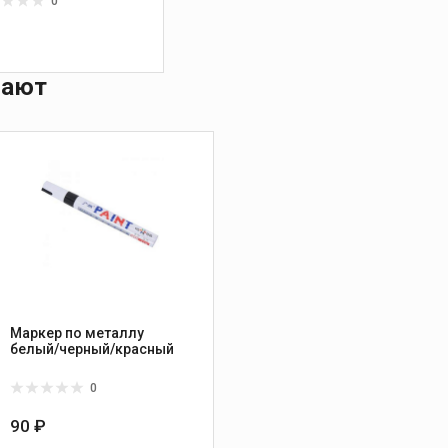
0
₽
пают
Маркер по металлу
белый/черный/красный
0
90 ₽