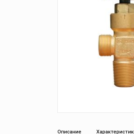
Печи для просушки
прокалки электро
Сварочные
приспособления
Магнитные фикса
Тележки
Компрессоры
Описание
Характеристик