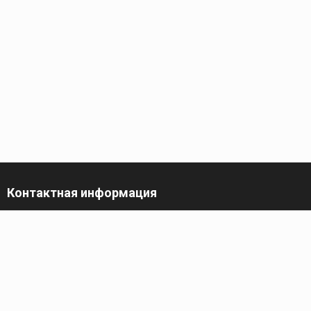
Контактная информация
г. Санкт-Петербург,
пр-кт Обуховской Обороны, 119 А
Телефон
+7 (812) 642-32-52
пн-пт: 9:00-16:00