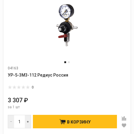
04163
УР-5-3М3-112 Редиус Россия
0
3 307 ₽
за
1 шт
В КОРЗИНУ